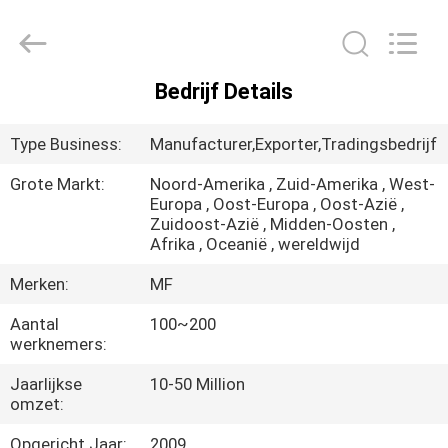
Ming
Feng
Lighting
Co.,Ltd..
All
Rights
Reserved.
Bedrijf Details
HUIS
Type Business:
Manufacturer,Exporter,Tradingsbedrijf
PRODUCTEN
Grote Markt:
Noord-Amerika , Zuid-Amerika , West-
Europa , Oost-Europa , Oost-Azië ,
Zuidoost-Azië , Midden-Oosten ,
VIDEO'S
Afrika , Oceanië , wereldwijd
Merken:
MF
OVER
Aantal
100~200
ONS
werknemers:
Jaarlijkse
10-50 Million
FABRIEKSREIS
omzet:
Opgericht Jaar:
2009