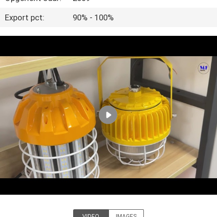
KWALITEITSCONTROLE
Export pct:
90% - 100%
CONTACTEER
ONS
VERZOEK
OM EEN
CITAAT
SITEMAP
PRIVACY
POLICY
VIDEO
IMAGES