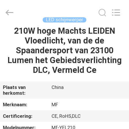
Ming
Feng
Lighting
Co.,Ltd..
All
LED schijnwerper
Rights
Reserved.
210W hoge Machts LEIDEN
HUIS
Vloedlicht, van de de
PRODUCTEN
Spaandersport van 23100
Lumen het Gebiedsverlichting
VIDEO'S
DLC, Vermeld Ce
OVER
Plaats van
China
herkomst:
ONS
Merknaam:
MF
FABRIEKSREIS
Certificering:
CE, RoHS,DLC
Modelnummer:
Mf-YFL210