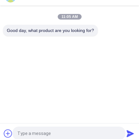
IP65 180lm/W LED-overstroming met noodsensor 120°
lichthoek
11:05 AM
Good day, what product are you looking for?
populaire categorieën
Alle
LEIDENE 
LED Schijnwerper
Tribewijslichten
Geleide 
LED High Bay 
Stadionlichten
Verlichting
LEIDENE 
Led Light Tunnel
Explosiebestendige 
Lichten
LEIDENE 
LED-Zoeklicht
Rijweglichten
提交
Vraag een offerte aan