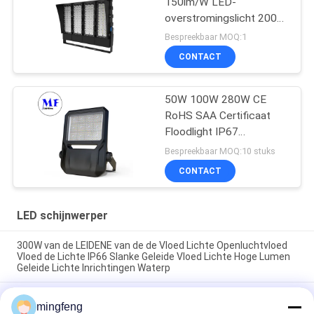
150lm/W LED-
overstromingslicht 200W
300W 500W Voor
Bespreekbaar MOQ:1
sportvelden en
CONTACT
tennisbanen
50W 100W 280W CE
RoHS SAA Certificaat
Floodlight IP67
Waterdicht LED
Bespreekbaar MOQ:10 stuks
Projector Lampen
CONTACT
LED schijnwerper
300W van de LEIDENE van de de Vloed Lichte Openluchtvloed
Vloed de Lichte IP66 Slanke Geleide Vloed Lichte Hoge Lumen
Geleide Lichte Inrichtingen Waterp
De Vloed Lichte IP66 400W Wegen en Wegen van de hoge
mingfeng
Machts Hoge Mast