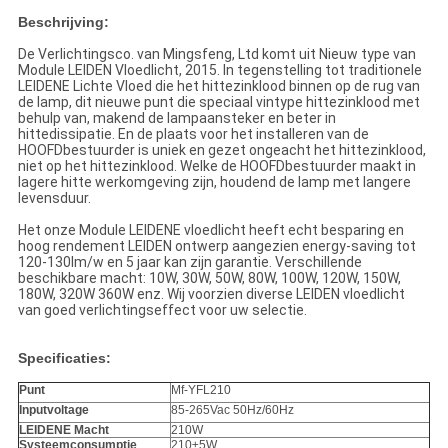
Beschrijving:
De Verlichtingsco. van Mingsfeng, Ltd komt uit Nieuw type van
Module LEIDEN Vloedlicht, 2015. In tegenstelling tot traditionele
LEIDENE Lichte Vloed die het hittezinklood binnen op de rug van
de lamp, dit nieuwe punt die speciaal vintype hittezinklood met
behulp van, makend de lampaansteker en beter in
hittedissipatie. En de plaats voor het installeren van de
HOOFDbestuurder is uniek en gezet ongeacht het hittezinklood,
niet op het hittezinklood. Welke de HOOFDbestuurder maakt in
lagere hitte werkomgeving zijn, houdend de lamp met langere
levensduur.
Het onze Module LEIDENE vloedlicht heeft echt besparing en
hoog rendement LEIDEN ontwerp aangezien energy-saving tot
120-130lm/w en 5 jaar kan zijn garantie. Verschillende
beschikbare macht: 10W, 30W, 50W, 80W, 100W, 120W, 150W,
180W, 320W 360W enz. Wij voorzien diverse LEIDEN vloedlicht
van goed verlichtingseffect voor uw selectie.
Specificaties:
Punt
Mf-YFL210
Inputvoltage
85-265Vac 50Hz/60Hz
LEIDENE Macht
210W
Systeemconsumptie
210±5W