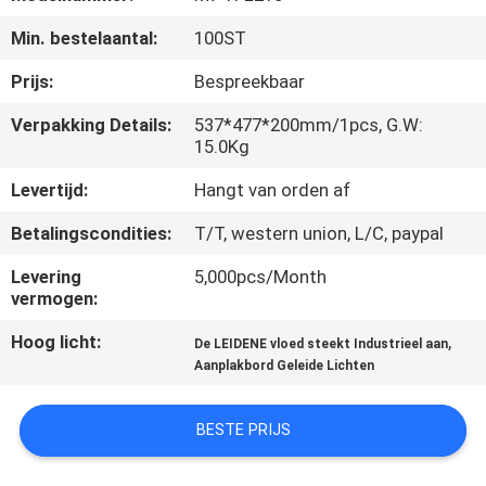
KWALITEITSCONTROLE
Min. bestelaantal:
100ST
CONTACTEER
Prijs:
Bespreekbaar
ONS
Verpakking Details:
537*477*200mm/1pcs, G.W:
15.0Kg
VERZOEK
Levertijd:
Hangt van orden af
OM EEN
Betalingscondities:
T/T, western union, L/C, paypal
CITAAT
Levering
5,000pcs/Month
vermogen:
SITEMAP
Hoog licht:
,
De LEIDENE vloed steekt Industrieel aan
Aanplakbord Geleide Lichten
PRIVACY
POLICY
BESTE PRIJS