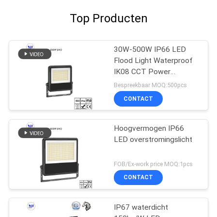
Top Producten
30W-500W IP66 LED
Flood Light Waterproof
IK08 CCT Power
Dimming Voor buiten
Bespreekbaar MOQ:500pcs
binnen
CONTACT
Hoogvermogen IP66
LED overstromingslicht
FOB/Ex-work price MOQ:1pcs
CONTACT
IP67 waterdicht