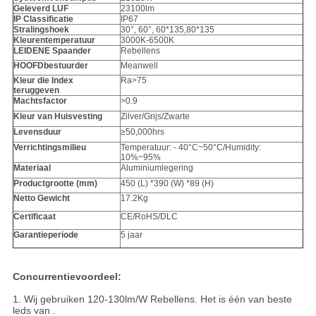
Geleverd LUF
23100lm
IP Classificatie
IP67
Stralingshoek
30°, 60°, 60*135,80*135
Kleurentemperatuur
3000K-6500K
LEIDENE Spaander
Rebellens
HOOFDbestuurder
Meanwell
Kleur die Index
Ra>75
teruggeven
Machtsfactor
>
0.9
Kleur van Huisvesting
Zilver/Grijs/Zwarte
Levensduur
≥50,000hrs
Verrichtingsmilieu
Temperatuur: - 40°C~50°C/Humidity:
10%~95%
Materiaal
Aluminiumlegering
Productgrootte (mm)
450 (L) *390 (W) *89 (H)
Netto Gewicht
17.2Kg
Certificaat
CE/RoHS/DLC
Garantieperiode
5 jaar
Concurrentievoordeel:
1. Wij gebruiken 120-130lm/W Rebellens. Het is één van beste
leds van .