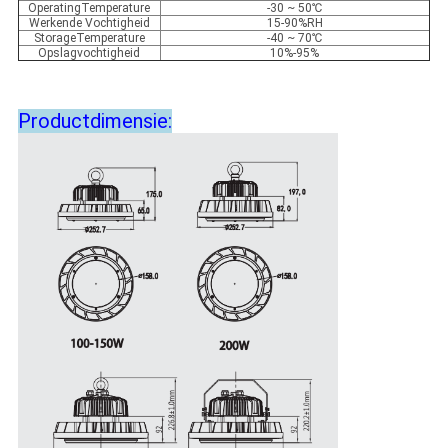
OperatingTemperature
-30 ~ 50℃
Werkende Vochtigheid
15-90%RH
StorageTemperature
-40 ~ 70℃
Opslagvochtigheid
10%-95%
Productdimensie: