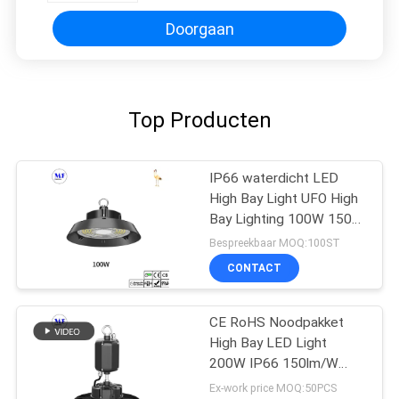
Doorgaan
Top Producten
IP66 waterdicht LED
High Bay Light UFO High
Bay Lighting 100W 150W
200W 240W 300W
Bespreekbaar MOQ:100ST
CONTACT
CE RoHS Noodpakket
High Bay LED Light
200W IP66 150lm/W
Warehouse
Ex-work price MOQ:50PCS