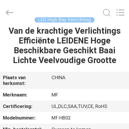
Ming
Feng
Lighting
Co.,Ltd..
All
LED High Bay Verlichting
Rights
Reserved.
Van de krachtige Verlichtings
HUIS
Efficiënte LEIDENE Hoge
PRODUCTEN
Beschikbare Geschikt Baai
Lichte Veelvoudige Grootte
VIDEO'S
Plaats van
CHINA
herkomst:
OVER
ONS
Merknaam:
MF
Certificering:
UL,DLC,SAA,TUV,CE, RoHS
FABRIEKSREIS
Modelnummer:
Mf-HB02