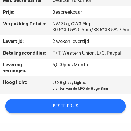
Min. bestelaantal:
Overeen te komen
KWALITEITSCONTROLE
Prijs:
Bespreekbaar
CONTACTEER
Verpakking Details:
NW 3kg, GW3.5kg
30.5*30.5*20.5cm/38.5*38.5*27.5c
ONS
Levertijd:
2 weken levertijd
VERZOEK
Betalingscondities:
T/T, Western Union, L/C, Paypal
OM EEN
Levering
5,000pcs/Month
CITAAT
vermogen:
Hoog licht:
,
LED Highbay Lights
SITEMAP
Lichten van de UFO de Hoge Baai
PRIVACY
BESTE PRIJS
POLICY