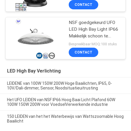
CONTACT
NSF goedgekeurd UFO
LED High Bay Light IP66
Makkelijk schoon te
maken 60W 100W 150W
Bespreekbaar MOQ:100 stuks
200W
CONTACT
LED High Bay Verlichting
LEIDENE van 100W 150W 200W Hoge Baailichten, IP65, 0-
10V/Dali-dimmer, Sensor, Noodsituatieuitrusting
Het UFO LEIDEN van NSF IP66 Hoog Baai Licht Plafond 60W
100W 150W 200W voor VoedselVerwerkende industrie
150 LEIDEN van het het Waterbewijs van Wattszoomable Hoog
Baailicht