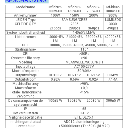
BESCHRIJVING:
ModelName
Mf-hb02-
Mf-hb02-
Mf-hb02-
Mf-hb02-
100w-XX
150w-XX
200w-XX
300w-XX
Artikelnummer
100W
150W
200W
300W
LEIDEN Type
SAMSUNG/CREE
LUMILEDS
GELEIDE QTY
2835
3030
216pcs
288pcs
360pcs
490pcs
Systeemdoeltreffendheid
140±5% LM/W
Lichtstromen
14000±5%
21000±5%
28000±5%
42000±5%
LM
LM
LM
LM
GDT
3000K, 3500K, 4000K, 4500K, 5000K, 5700K
Stralingshoek
110°
CRI
>80Ra
Systeeme fficiency
>90
Voeding
MEANWELL /SOSEN/ZH
Inputvoltage
AC100-277V
Machtsfrequentie
50/60Hz
Outputvoltage
DC108V
DC216V
DC216V
DC42V
Outputstroom
0.92A
0.69A
0.92A
7.14A
Machtsefficiency
>90%
Machtsfactor
>0,9
Totale Harmonische
<15%
Vervorming
De consumptie van de
100±5 W
150±5 W
200±5 W
300±5 W
systeemmacht
IP
65
Het verduisteren
0-10V
Veiligheidscertificatie
ETL, DLC5.1
Inrichtingsmateriaal
ADC12 aluminiumlegering
Levensduur
>50000Hours (Ta=50℃ @LM70)