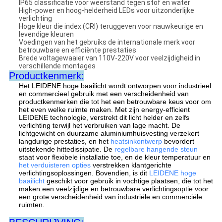
IP65 classificatie voor weerstand tegen stof en water
High-power en hoog-helderheid LEDs voor uitzonderlijke
verlichting
Hoge kleur die index (CRI) teruggeven voor nauwkeurige en
levendige kleuren
Voedingen van het gebruiks de internationale merk voor
betrouwbare en efficiënte prestaties
Brede voltagewaaier van 110V-220V voor veelzijdigheid in
verschillende montages
Productkenmerk:
Het LEIDENE hoge baailicht wordt ontworpen voor industrieel
en commercieel gebruik met een verscheidenheid van
productkenmerken die tot het een betrouwbare keus voor om
het even welke ruimte maken. Met zijn energy-efficient
LEIDENE technologie, verstrekt dit licht helder en zelfs
verlichting terwijl het verbruiken van lage macht. De
lichtgewicht en duurzame aluminiumhuisvesting verzekert
langdurige prestaties, en het
heatsinkontwerp
bevordert
uitstekende hittedissipatie. De
regelbare hangende steun
staat voor flexibele installatie toe, en de kleur temperatuur en
het verduisteren opties
verstrekken klantgerichte
verlichtingsoplossingen. Bovendien, is dit
LEIDENE hoge
baailicht
geschikt voor gebruik in vochtige plaatsen, die tot het
maken een veelzijdige en betrouwbare verlichtingsoptie voor
een grote verscheidenheid van industriële en commerciële
ruimten.