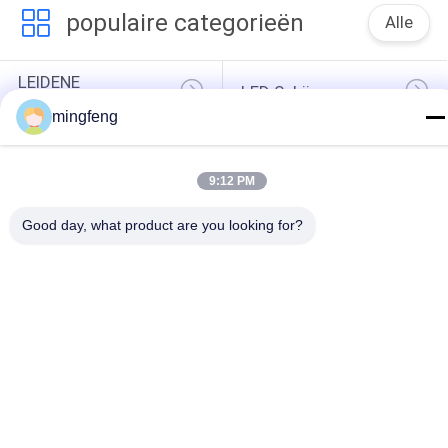
populaire categorieën
Alle
LEIDENE 
LED Schijnwerper
Tribewijslichten
mingfeng
Geleide 
LED High Bay 
Stadionlichten
Verlichting
9:12 PM
LEIDENE 
Led Light Tunnel
Explosiebestendige 
Good day, what product are you looking for?
Lichten
LEIDENE 
LED-Zoeklicht
Rijweglichten
提交