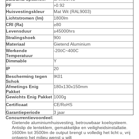
PF
0.92
>
Huisvestingskleur
Mat Wit (RAL9003)
Lichtstromen (lm)
1800lm
CRI (Ra)
≥80
Levensduur
≥45000hrs
Stralingshoek
90
0
Materiaal
Gietend Aluminium
Werkende
-20
C~400C
0
Temperatuur
Dimmable
Y
IP
20
Bescherming tegen
IK01
Schok
Afmetings Enig
180x130x150mm
Pakket
Gewichts Enig Pakket
1000g
Certificaat
CE/RoHS
Garantieperiode
3 jaar
Concurrentievoordeel:
Gietende aluminiumhuisvesting, betrouwbaar koelsysteem.
Antislip de lenteklem, gemakkelijke en veiligheidsinstallatie.
1600lm tot 3500lm de output brengt u volledig het licht u, vrij
ontwerp het milieu wenst u wilt