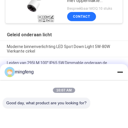
met oppervlakte
bevestiging Voor
Bespreekbaar MOQ:10 stuks
thuisgebruik in
CONTACT
winkelcentra
Geleid onderaan licht
Moderne binnenverlichting LED Spot Down Light 5W-80W
Vierkante cirkel
Leiden van 295LM 100° IP65 5W Dimmable onderaan de
Schijnwerpers van het Lichtenkabinet
mingfeng
De Geleide MAÏSKOLF 7W 10W 20W zette onderaan de Lichte
Energie van Bureau Hoge Cri Efficiënt voor Woonkamer in een
nis
10:07 AM
populaire categorieën
Good day, what product are you looking for?
Alle
LEIDENE 
LED Schijnwerper
Tribewijslichten