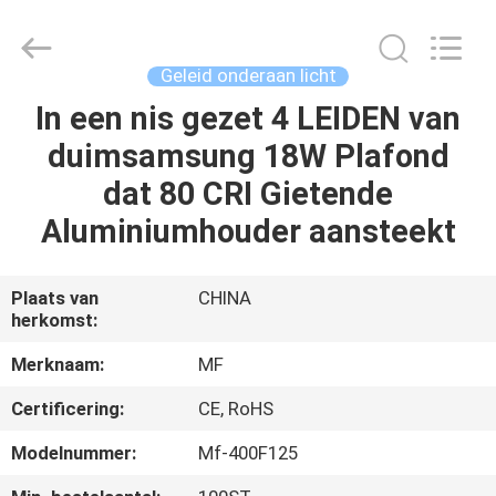
Ming
Feng
Lighting
Co.,Ltd..
All
Geleid onderaan licht
Rights
Reserved.
In een nis gezet 4 LEIDEN van
HUIS
duimsamsung 18W Plafond
PRODUCTEN
dat 80 CRI Gietende
Aluminiumhouder aansteekt
VIDEO'S
Plaats van
CHINA
herkomst:
OVER
ONS
Merknaam:
MF
Certificering:
CE, RoHS
FABRIEKSREIS
Modelnummer:
Mf-400F125