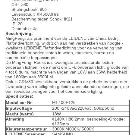
CRI: >80
Stralingshoek: 90
0
Levensduur: ≧45000Hrs
Bescherming tegen Schok: IK01
IP: 20
Dimmable: Ja
Beschrijving:
MingFeng, als prominent van de
LEIDENE van China bedrijf
Plafondverlichting
, wijdt zich aan het verstrekken van hoogte -
kwaliteits
LEIDENE
Plafondverlichting
voor de vervanging van
traditionele benedenlichten in woon, museum, bureau en
commerciële toepassingen.
De MingFengf Reeks is uitvoerigste architecturale leiden
onderaan lichten in de markt om CFL onderaan licht, grootte van
4 tot 8 duim, macht te vervangen van 18W aan 35W, helderheid
van 1800lm aan 3500LM.
Ook is CRI>80 beschikbaar, verstrekken de gehele reeksen een
inzameling van intelligente geleide aanstekende oplossingen, die
een revolutie brengen voor het commerciële ligting.
Specificaties:
Modelleer Nr
Mf-400F125
Inputvoltage
200 -240Vac/220Vac, 50hz/60hz
Macht (watts)
18W
Afmeting
¢140X H80.2mm, besnoeiing-Grootte:
¢125mm
Kleurentemperatuur
3000K /4000K/ 5000K
LEIDENE Spaander
SAMSUNG