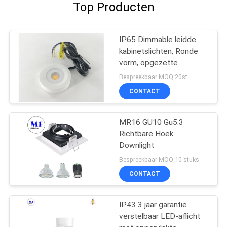
Top Producten
IP65 Dimmable leidde
kabinetslichten, Ronde
vorm, opgezette
minidownlights van 3W
Bespreekbaar MOQ:20st
oppervlakte
CONTACT
MR16 GU10 Gu5.3
Richtbare Hoek
Downlight
Bespreekbaar MOQ:10 stuks
CONTACT
IP43 3 jaar garantie
verstelbaar LED-aflicht