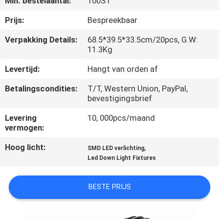
Min. bestelaantal:
100ST
KWALITEITSCONTROLE
Prijs:
Bespreekbaar
CONTACTEER
Verpakking Details:
68.5*39.5*33.5cm/20pcs, G.W:
11.3Kg
ONS
Levertijd:
Hangt van orden af
VERZOEK
Betalingscondities:
T/T, Western Union, PayPal,
OM EEN
bevestigingsbrief
CITAAT
Levering
10, 000pcs/maand
vermogen:
SITEMAP
Hoog licht:
,
SMD LED verlichting
Led Down Light Fixtures
PRIVACY
BESTE PRIJS
POLICY