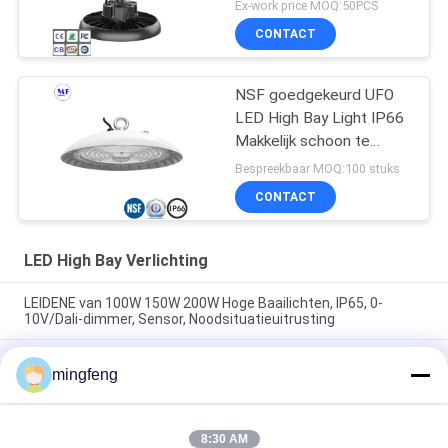
Warehouse
Ex-work price MOQ:50PCS
CONTACT
NSF goedgekeurd UFO
LED High Bay Light IP66
Makkelijk schoon te
maken 60W 100W 150W
Bespreekbaar MOQ:100 stuks
200W
CONTACT
LED High Bay Verlichting
LEIDENE van 100W 150W 200W Hoge Baailichten, IP65, 0-
10V/Dali-dimmer, Sensor, Noodsituatieuitrusting
Het UFO LEIDEN van NSF IP66 Hoog Baai Licht Plafond 60W
mingfeng
100W 150W 200W voor VoedselVerwerkende industrie
150 LEIDEN van het het Waterbewijs van Wattszoomable Hoog
Baailicht
8:30 AM