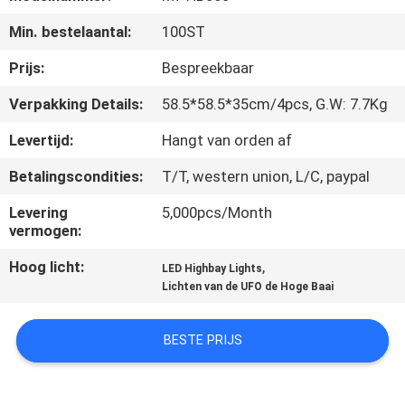
KWALITEITSCONTROLE
Min. bestelaantal:
100ST
CONTACTEER
Prijs:
Bespreekbaar
ONS
Verpakking Details:
58.5*58.5*35cm/4pcs, G.W: 7.7Kg
Levertijd:
Hangt van orden af
VERZOEK
Betalingscondities:
T/T, western union, L/C, paypal
OM EEN
CITAAT
Levering
5,000pcs/Month
vermogen:
Hoog licht:
,
SITEMAP
LED Highbay Lights
Lichten van de UFO de Hoge Baai
PRIVACY
BESTE PRIJS
POLICY