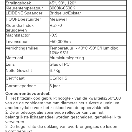
Stralingshoek
45°, 90°, 120°
Kleurentemperatuur
3000K-6500K
LEIDENE Spaander
Bridgelux/Epistar
HOOFDbestuurder
Meanwell
Kleur die Index
Ra>70
teruggeven
Machtsfactor
0.9
>
Levensduur
≥50,000hrs
Verrichtingsmilieu
Temperatuur: - 40°C~50°C/Humidity:
10%~95%
Materiaal
Aluminiumlegering
Lens
Glas of PC
Netto Gewicht
6.7Kg
Certificaat
CE/RoHS
Garantieperiode
3 jaar
Concurrentievoordeel:
1.
Het hittezinklood gebruikt hoogte - van de kwaliteits250*160
van de de zonbloem van mm diameter het zuivere aluminium,
anodeoxydatie voor het zinklood van de oppervlaktehitte
2.
De anodeoxydatie spinnende reflector kan van het
belangrijkste lichaamsdeel worden gescheiden, gemakkelijk te
vervoeren
3.
De hoge lichte die dekking van overbrengingspc op leiden
wordt gebruikt