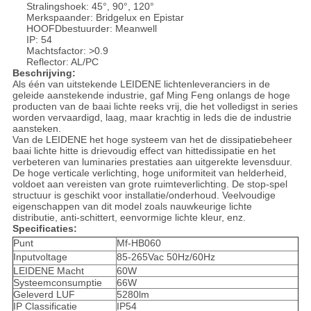
Stralingshoek: 45°, 90°, 120°
Merkspaander: Bridgelux en Epistar
HOOFDbestuurder: Meanwell
IP: 54
Machtsfactor: >0.9
Reflector: AL/PC
Beschrijving:
Als één van uitstekende LEIDENE lichtenleveranciers in de
geleide aanstekende industrie, gaf Ming Feng onlangs de hoge
producten van de baai lichte reeks vrij, die het volledigst in series
worden vervaardigd, laag, maar krachtig in leds die de industrie
aansteken.
Van de LEIDENE het hoge systeem van het de dissipatiebeheer
baai lichte hitte is drievoudig effect van hittedissipatie en het
verbeteren van luminaries prestaties aan uitgerekte levensduur.
De hoge verticale verlichting, hoge uniformiteit van helderheid,
voldoet aan vereisten van grote ruimteverlichting. De stop-spel
structuur is geschikt voor installatie/onderhoud. Veelvoudige
eigenschappen van dit model zoals nauwkeurige lichte
distributie, anti-schittert, eenvormige lichte kleur, enz.
Specificaties:
Punt
Mf-HB060
Inputvoltage
85-265Vac 50Hz/60Hz
LEIDENE Macht
60W
Systeemconsumptie
66W
Geleverd LUF
5280lm
IP Classificatie
IP54