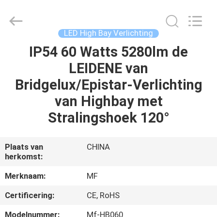
Ming
Feng
Lighting
Co.,Ltd..
All
LED High Bay Verlichting
Rights
Reserved.
IP54 60 Watts 5280lm de
HUIS
LEIDENE van
PRODUCTEN
Bridgelux/Epistar-Verlichting
van Highbay met
VIDEO'S
Stralingshoek 120°
OVER
Plaats van
CHINA
herkomst:
ONS
Merknaam:
MF
FABRIEKSREIS
Certificering:
CE, RoHS
Modelnummer:
Mf-HB060