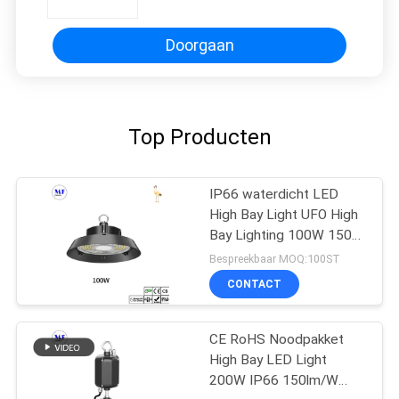
120°
Doorgaan
Top Producten
IP66 waterdicht LED
High Bay Light UFO High
Bay Lighting 100W 150W
200W 240W 300W
Bespreekbaar MOQ:100ST
CONTACT
CE RoHS Noodpakket
High Bay LED Light
200W IP66 150lm/W