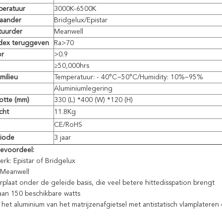
peratuur
3000K-6500K
aander
Bridgelux/Epistar
uurder
Meanwell
ndex teruggeven
Ra>70
or
>
0.9
≥50,000hrs
milieu
Temperatuur: - 40°C~50°C/Humidity: 10%~95%
Aluminiumlegering
otte (mm)
330 (L) *400 (W) *120 (H)
cht
11.8Kg
CE/RoHS
riode
3 jaar
evoordeel:
rk: Epistar of Bridgelux
 Meanwell
plaat onder de geleide basis, die veel betere hittedisspation brengt
aan 150 beschikbare watts
: het aluminium van het matrijzenafgietsel met antistatisch vlamplater