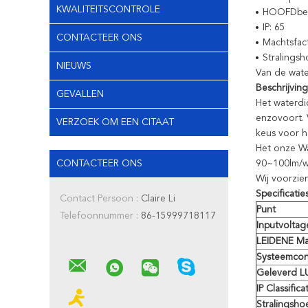
KWALITEITSCONTROLE
HOOFDbes
IP: 65
CONTACTEER ONS
Machtsfact
Stralingsh
NIEUWS
Van de wate
Beschrijving
GEVALLEN
Het waterdic
enzovoort. 
VERZOEK OM EEN CITAAT
keus voor h
Het onze Wa
CONTACTEER ONS
90~100lm/w 
Wij voorzie
Specificaties
Contact Persoon :
Claire Li
Punt
Telefoonnummer :
86-15999718117
Inputvoltag
LEIDENE Ma
Systeemcon
Geleverd L
IP Classifica
Stralingsho