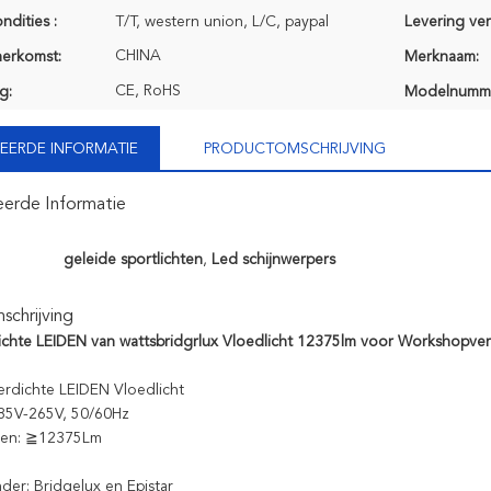
ndities :
T/T, western union, L/C, paypal
Levering ve
CHINA
herkomst:
Merknaam:
CE, RoHS
g:
Modelnumm
EERDE INFORMATIE
PRODUCTOMSCHRIJVING
eerde Informatie
geleide sportlichten
,
Led schijnwerpers
chrijving
chte LEIDEN van wattsbridgrlux Vloedlicht 12375lm voor Workshopverl
rdichte LEIDEN Vloedlicht
 85V-265V, 50/60Hz
men: ≧12375Lm
er: Bridgelux en Epistar