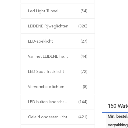
Led Light Tunnel
(54)
LEIDENE Rijweglichten
(320)
LED-zoeklicht
(27)
Van het LEIDENE het Licht Luchtvaartobstakel
(44)
LED Spot Track licht
(72)
Vervormbare lichten
(8)
LED buiten landschap verlichting
(144)
150 Wat
Min. bestela
Geleid onderaan licht
(421)
Verpakking 