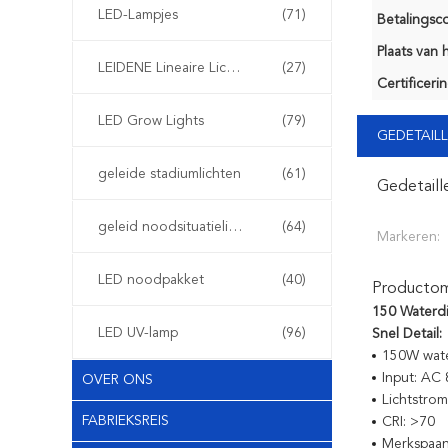
LED-Lampjes
(71)
Betalingsco
Plaats van 
LEIDENE Lineaire Lichten
(27)
Certificerin
LED Grow Lights
(79)
GEDETAILL
geleide stadiumlichten
(61)
Gedetaill
geleid noodsituatielicht
(64)
Markeren:
LED noodpakket
(40)
Productoms
150 Waterdi
LED UV-lamp
(96)
Snel Detail:
150W wate
Input: AC
OVER ONS
Lichtstro
FABRIEKSREIS
CRI: >70
Merkspaand