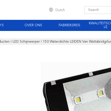
Dutch
KWALITEITS
'S
OVER ONS
FABRIEKSREIS
LE
ducten
LED Schijnwerper
150 Waterdichte LEIDEN Van Wattsbridgrlu