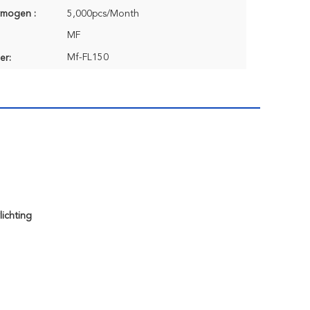
rmogen :
5,000pcs/Month
MF
Mf-FL150
er:
ichting