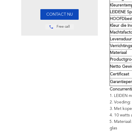
Kleurentem
LEIDENE Sp
HOOFDbest
Kleur die I
Free call
Machtsfact
Levensduur
Verrichtings
Materiaal
Productgro
Netto Gewi
Certificaat
Garantiepe
Concurrenti
1.
LEIDEN me
2.
Voeding:
3.
Met koper
4.
10 watts 
5.
Materiaal
glas