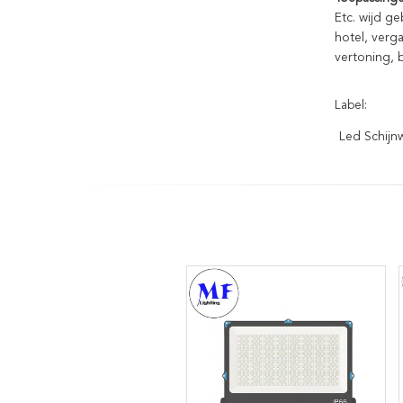
Etc. wijd g
hotel, verg
vertoning, b
Label:
Led Schijn