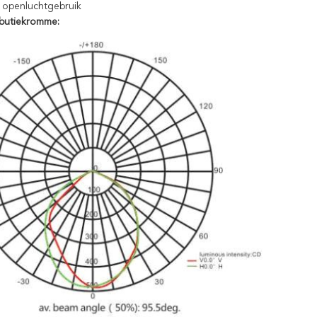
 openluchtgebruik
ributiekromme: