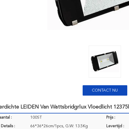
CONTACT NU
erdichte LEIDEN Van Wattsbridgrlux Vloedlicht 12375
antal :
100ST
Prijs :
Details :
66*36*26cm/1pcs, G.W: 13.5Kg
Levertijd :