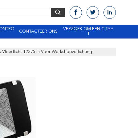
CONTRO
VERZOEK OM EEN CITAA
CONTACTEER ONS
T
x Vloedlicht 12375lm Voor Workshopverlichting