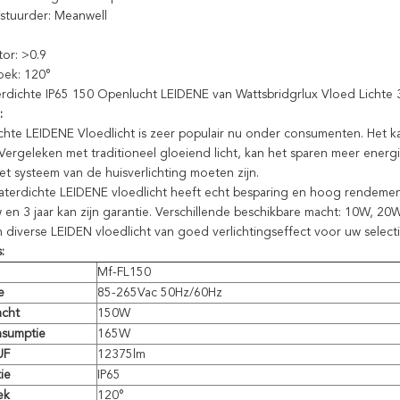
tuurder: Meanwell
or: >0.9
oek: 120°
rdichte IP65 150 Openlucht LEIDENE van Wattsbridgrlux Vloed Lichte 3
:
hte LEIDENE Vloedlicht is zeer populair nu onder consumenten. Het kan i
Vergeleken met traditioneel gloeiend licht, kan het sparen meer energie
et systeem van de huisverlichting moeten zijn.
terdichte LEIDENE vloedlicht heeft echt besparing en hoog rendeme
en 3 jaar kan zijn garantie. Verschillende beschikbare macht: 10W,
n diverse LEIDEN vloedlicht van goed verlichtingseffect voor uw selecti
:
Mf-FL150
e
85-265Vac 50Hz/60Hz
cht
150W
sumptie
165W
UF
12375lm
tie
IP65
ek
120°