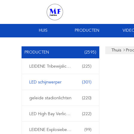
HUIS
PRODUCTEN
VIDEO
Thuis
Pro
PRODUCTEN
(2595)
LEIDENE Tribewijslichten
(225)
LED schijnwerper
(301)
geleide stadionlichten
(220)
LED High Bay Verlichting
(222)
LEIDENE Explosiebestendige Lichten
(99)