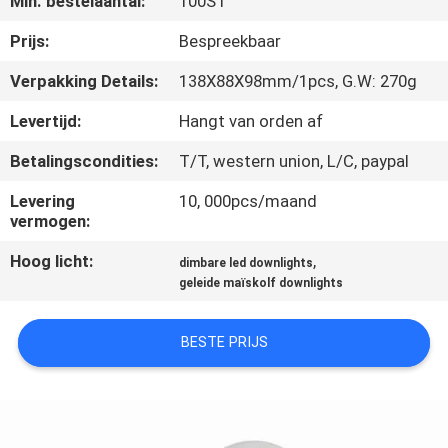
Min. bestelaantal:
100ST
KWALITEITSCONTROLE
Prijs:
Bespreekbaar
CONTACTEER
Verpakking Details:
138X88X98mm/1pcs, G.W: 270g
ONS
Levertijd:
Hangt van orden af
Betalingscondities:
T/T, western union, L/C, paypal
VERZOEK
OM EEN
Levering
10, 000pcs/maand
vermogen:
CITAAT
Hoog licht:
,
dimbare led downlights
geleide maïskolf downlights
SITEMAP
BESTE PRIJS
PRIVACY
POLICY