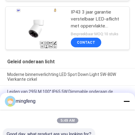
IP43 3 jaar garantie
verstelbaar LED-aflicht
met oppervlakte
bevestiging Voor
Bespreekbaar MOQ:10 stuks
thuisgebruik in
CONTACT
winkelcentra
Geleid onderaan licht
Moderne binnenverlichting LED Spot Down Light 5W-80W
Vierkante cirkel
Leiden van 295LM 100° IP65 5W Dimmable onderaan de
Schijnwerpers van het Lichtenkabinet
mingfeng
De Geleide MAÏSKOLF 7W 10W 20W zette onderaan de Lichte
Energie van Bureau Hoge Cri Efficiënt voor Woonkamer in een
nis
5:49 AM
Good day, what product are you looking for?