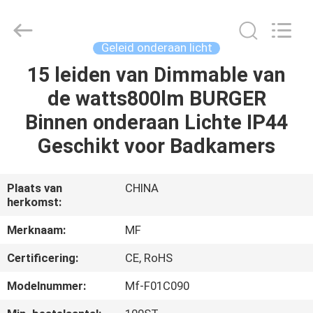
Ming
Feng
Lighting
Co.,Ltd..
All
Geleid onderaan licht
Rights
Reserved.
15 leiden van Dimmable van
HUIS
de watts800lm BURGER
PRODUCTEN
Binnen onderaan Lichte IP44
Geschikt voor Badkamers
VIDEO'S
Plaats van
CHINA
herkomst:
OVER
ONS
Merknaam:
MF
Certificering:
CE, RoHS
FABRIEKSREIS
Modelnummer:
Mf-F01C090