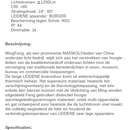
Lichtstromen: ≧1200Lm
CRI: >85
Stralingshoek: 24°, 60°
LEIDENE spaander: BURGER
Bescherming tegen Schok: IK01
IP: 44
Dimmable: Ja
Beschrijving:
MingFeng, als een prominente MAÏSKOLFleiden van China
onderaan licht bedrijf, wijdt zich aan het verstrekken van hoogte -
leiden van de kwaliteitsmaïskolf onderaan lichten voor de
vervanging van traditionele benedenlichten in woon, museum,
bureau en commerciële toepassingen.
De lange LEIDENE levensduur komt uit wetenschappelijk
thermisch beheer. Het superieure materiaal, heatsink het
verschijningsontwerp en de thermologytoepassing, niet één
enkele één hiervan kunnen met de Verlichting van Ming worden
uitgedeeld Feng gebruiken distinctief hoogst
warmtegeleidingsvermogen materieel, uniek multi-oppervlakte
en gat ontwerpend voor heatsink die de luchtstroom snel maakt,
die volledig weghalend de hitte en houdend de
verbindingstemperatuur van LEIDENE zeer lage spaanders.
Specificaties: