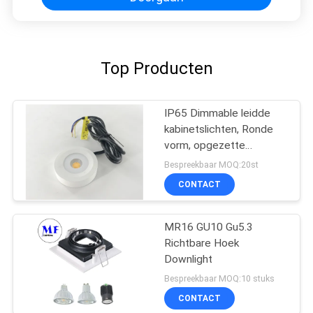
Top Producten
IP65 Dimmable leidde
kabinetslichten, Ronde
vorm, opgezette
minidownlights van 3W
Bespreekbaar MOQ:20st
oppervlakte
CONTACT
MR16 GU10 Gu5.3
Richtbare Hoek
Downlight
Bespreekbaar MOQ:10 stuks
CONTACT