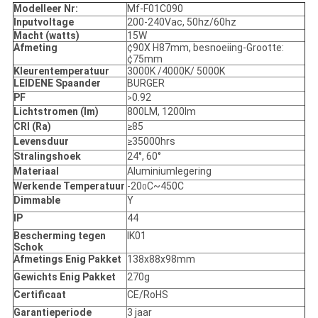
Modelleer Nr:
Mf-F01C090
Inputvoltage
200-240Vac, 50hz/60hz
Macht (watts)
15W
Afmeting
¢90X H87mm, besnoeiing-Grootte:
¢75mm
Kleurentemperatuur
3000K /4000K/ 5000K
LEIDENE Spaander
BURGER
PF
0.92
>
Lichtstromen (lm)
800LM, 1200lm
CRI (Ra)
≥85
Levensduur
≥35000hrs
Stralingshoek
24°, 60°
Materiaal
Aluminiumlegering
Werkende Temperatuur
-20
C~450C
0
Dimmable
Y
IP
44
Bescherming tegen
IK01
Schok
Afmetings Enig Pakket
138x88x98mm
Gewichts Enig Pakket
270g
Certificaat
CE/RoHS
Garantieperiode
3 jaar