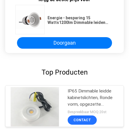
Energie - besparing 15
Watts1200lm Dimmable leiden
onderaan Lichten, 1200lm
MAÏSKOLF LEIDENE Lamp
Doorgaan
Top Producten
IP65 Dimmable leidde
kabinetslichten, Ronde
vorm, opgezette
minidownlights van 3W
Bespreekbaar MOQ:20st
oppervlakte
CONTACT