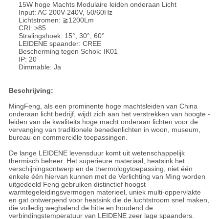
15W hoge Machts Modulaire leiden onderaan Licht
Input: AC 200V-240V, 50/60Hz
Lichtstromen: ≧1200Lm
CRI: >85
Stralingshoek: 15°, 30°, 60°
LEIDENE spaander: CREE
Bescherming tegen Schok: IK01
IP: 20
Dimmable: Ja
Beschrijving:
MingFeng, als een prominente hoge machtsleiden van China
onderaan licht bedrijf, wijdt zich aan het verstrekken van hoogte -
leiden van de kwaliteits hoge macht onderaan lichten voor de
vervanging van traditionele benedenlichten in woon, museum,
bureau en commerciële toepassingen.
De lange LEIDENE levensduur komt uit wetenschappelijk
thermisch beheer. Het superieure materiaal, heatsink het
verschijningsontwerp en de thermologytoepassing, niet één
enkele één hiervan kunnen met de Verlichting van Ming worden
uitgedeeld Feng gebruiken distinctief hoogst
warmtegeleidingsvermogen materieel, uniek multi-oppervlakte
en gat ontwerpend voor heatsink die de luchtstroom snel maken,
die volledig weghalend de hitte en houdend de
verbindingstemperatuur van LEIDENE zeer lage spaanders.