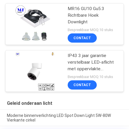
MR16 GU10 Gu5.3
Richtbare Hoek
Downlight
Bespreekbaar MOQ:10 stuks
CONTACT
IP43 3 jaar garantie
verstelbaar LED-aflicht
met oppervlakte
bevestiging Voor
Bespreekbaar MOQ:10 stuks
thuisgebruik in
CONTACT
winkelcentra
Geleid onderaan licht
Moderne binnenverlichting LED Spot Down Light 5W-80W
Vierkante cirkel