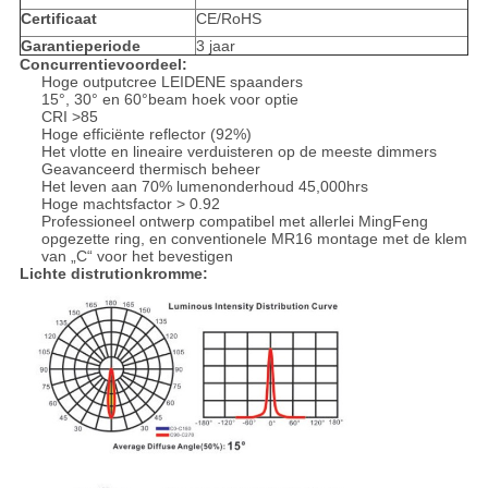
Certificaat
CE/RoHS
Garantieperiode
3 jaar
Concurrentievoordeel:
Hoge outputcree LEIDENE spaanders
15°, 30° en 60°beam hoek voor optie
CRI >85
Hoge efficiënte reflector (92%)
Het vlotte en lineaire verduisteren op de meeste dimmers
Geavanceerd thermisch beheer
Het leven aan 70% lumenonderhoud 45,000hrs
Hoge machtsfactor > 0.92
Professioneel ontwerp compatibel met allerlei MingFeng
opgezette ring, en conventionele MR16 montage met de klem
van „C“ voor het bevestigen
Lichte distrutionkromme: