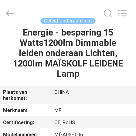
Ming
Feng
Lighting
Co.,Ltd..
All
Geleid onderaan licht
Rights
Reserved.
Energie - besparing 15
HUIS
Watts1200lm Dimmable
PRODUCTEN
leiden onderaan Lichten,
1200lm MAÏSKOLF LEIDENE
VIDEO'S
Lamp
OVER
Plaats van
CHINA
herkomst:
ONS
Merknaam:
MF
FABRIEKSREIS
Certificering:
CE, RoHS
Modelnummer:
Mf-A05H096