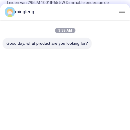
Leiden van 295LM 100° IP65 5W Dimmable onderaan de
Schijnwerpers van het Lichtenkabinet
mingfeng
De Geleide MAÏSKOLF 7W 10W 20W zette onderaan de Lichte
Energie van Bureau Hoge Cri Efficiënt voor Woonkamer in een
nis
3:39 AM
Good day, what product are you looking for?
populaire categorieën
Alle
LEIDENE 
LED Schijnwerper
Tribewijslichten
Geleide 
LED High Bay 
Stadionlichten
Verlichting
LEIDENE 
Led Light Tunnel
Explosiebestendige 
Lichten
LEIDENE 
LED-Zoeklicht
Rijweglichten
提交