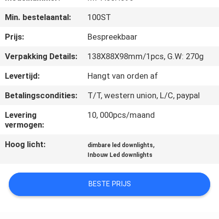
KWALITEITSCONTROLE
Min. bestelaantal:
100ST
CONTACTEER
Prijs:
Bespreekbaar
ONS
Verpakking Details:
138X88X98mm/1pcs, G.W: 270g
Levertijd:
Hangt van orden af
VERZOEK
Betalingscondities:
T/T, western union, L/C, paypal
OM EEN
CITAAT
Levering
10, 000pcs/maand
vermogen:
Hoog licht:
,
SITEMAP
dimbare led downlights
Inbouw Led downlights
PRIVACY
BESTE PRIJS
POLICY