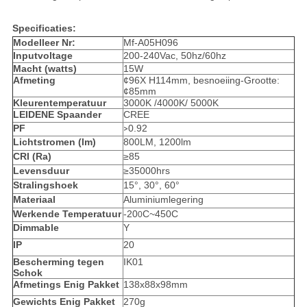
Specificaties:
Modelleer Nr:
Mf-A05H096
Inputvoltage
200-240Vac, 50hz/60hz
Macht (watts)
15W
Afmeting
¢96X H114mm, besnoeiing-Grootte:
¢85mm
Kleurentemperatuur
3000K /4000K/ 5000K
LEIDENE Spaander
CREE
PF
0.92
>
Lichtstromen (lm)
800LM, 1200lm
CRI (Ra)
≥85
Levensduur
≥35000hrs
Stralingshoek
15°, 30°, 60°
Materiaal
Aluminiumlegering
Werkende Temperatuur
-20
C~450C
0
Dimmable
Y
IP
20
Bescherming tegen
IK01
Schok
Afmetings Enig Pakket
138x88x98mm
Gewichts Enig Pakket
270g