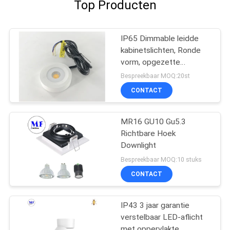
Top Producten
IP65 Dimmable leidde
kabinetslichten, Ronde
vorm, opgezette
minidownlights van 3W
Bespreekbaar MOQ:20st
oppervlakte
CONTACT
MR16 GU10 Gu5.3
Richtbare Hoek
Downlight
Bespreekbaar MOQ:10 stuks
CONTACT
IP43 3 jaar garantie
verstelbaar LED-aflicht
met oppervlakte