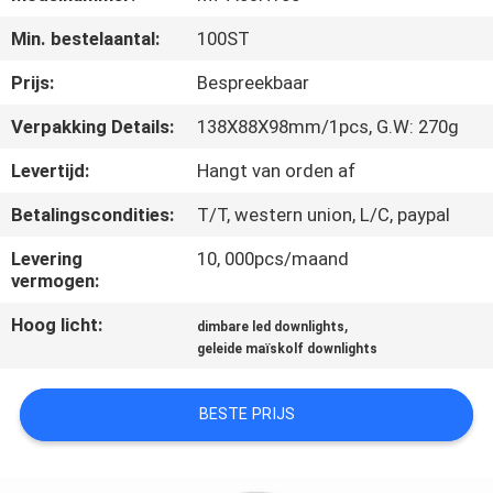
KWALITEITSCONTROLE
Min. bestelaantal:
100ST
CONTACTEER
Prijs:
Bespreekbaar
ONS
Verpakking Details:
138X88X98mm/1pcs, G.W: 270g
Levertijd:
Hangt van orden af
VERZOEK
Betalingscondities:
T/T, western union, L/C, paypal
OM EEN
CITAAT
Levering
10, 000pcs/maand
vermogen:
Hoog licht:
,
SITEMAP
dimbare led downlights
geleide maïskolf downlights
PRIVACY
BESTE PRIJS
POLICY