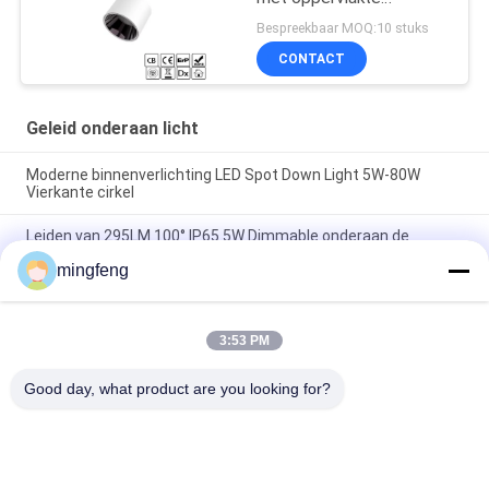
bevestiging Voor
Bespreekbaar MOQ:10 stuks
thuisgebruik in
CONTACT
winkelcentra
Geleid onderaan licht
Moderne binnenverlichting LED Spot Down Light 5W-80W
Vierkante cirkel
Leiden van 295LM 100° IP65 5W Dimmable onderaan de
Schijnwerpers van het Lichtenkabinet
mingfeng
De Geleide MAÏSKOLF 7W 10W 20W zette onderaan de Lichte
Energie van Bureau Hoge Cri Efficiënt voor Woonkamer in een
nis
3:53 PM
Good day, what product are you looking for?
populaire categorieën
Alle
LEIDENE 
LED Schijnwerper
Tribewijslichten