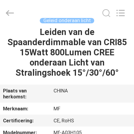
Ming
Feng
Lighting
Co.,Ltd..
All
Geleid onderaan licht
Rights
Reserved.
Leiden van de
HUIS
Spaanderdimmable van CRI85
PRODUCTEN
15Watt 800Lumen CREE
onderaan Licht van
VIDEO'S
Stralingshoek 15°/30°/60°
OVER
Plaats van
CHINA
herkomst:
ONS
Merknaam:
MF
FABRIEKSREIS
Certificering:
CE, RoHS
Modelnummer:
Mf-A03H105