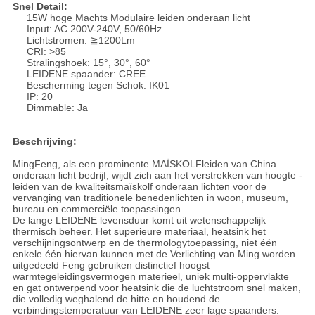
Snel Detail:
15W hoge Machts Modulaire leiden onderaan licht
Input: AC 200V-240V, 50/60Hz
Lichtstromen: ≧1200Lm
CRI: >85
Stralingshoek: 15°, 30°, 60°
LEIDENE spaander: CREE
Bescherming tegen Schok: IK01
IP: 20
Dimmable: Ja
Beschrijving:
MingFeng, als een prominente MAÏSKOLFleiden van China
onderaan licht bedrijf, wijdt zich aan het verstrekken van hoogte -
leiden van de kwaliteitsmaïskolf onderaan lichten voor de
vervanging van traditionele benedenlichten in woon, museum,
bureau en commerciële toepassingen.
De lange LEIDENE levensduur komt uit wetenschappelijk
thermisch beheer. Het superieure materiaal, heatsink het
verschijningsontwerp en de thermologytoepassing, niet één
enkele één hiervan kunnen met de Verlichting van Ming worden
uitgedeeld Feng gebruiken distinctief hoogst
warmtegeleidingsvermogen materieel, uniek multi-oppervlakte
en gat ontwerpend voor heatsink die de luchtstroom snel maken,
die volledig weghalend de hitte en houdend de
verbindingstemperatuur van LEIDENE zeer lage spaanders.