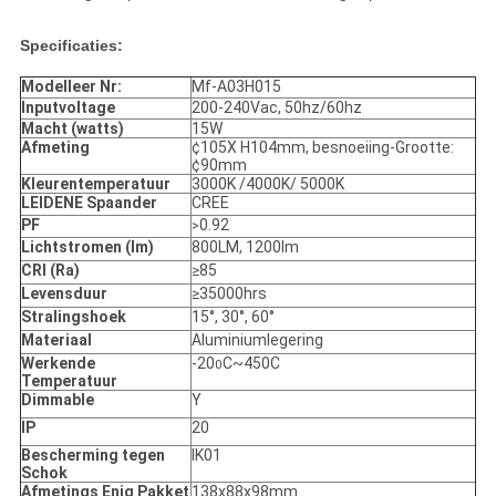
Specificaties:
Modelleer Nr:
Mf-A03H015
Inputvoltage
200-240Vac, 50hz/60hz
Macht (watts)
15W
Afmeting
¢105X H104mm, besnoeiing-Grootte:
¢90mm
Kleurentemperatuur
3000K /4000K/ 5000K
LEIDENE Spaander
CREE
PF
0.92
>
Lichtstromen (lm)
800LM, 1200lm
CRI (Ra)
≥85
Levensduur
≥35000hrs
Stralingshoek
15°, 30°, 60°
Materiaal
Aluminiumlegering
Werkende
-20
C~450C
0
Temperatuur
Dimmable
Y
IP
20
Bescherming tegen
IK01
Schok
Afmetings Enig Pakket
138x88x98mm