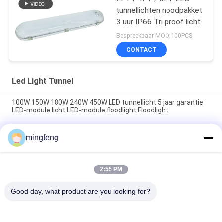
tunnellichten noodpakket
3 uur IP66 Tri proof licht
Bespreekbaar MOQ:100PCS
CONTACT
Led Light Tunnel
100W 150W 180W 240W 450W LED tunnellicht 5 jaar garantie
LED-module licht LED-module floodlight Floodlight
40W-450W 140-150lm/W IP67 Waterdicht Stofdicht LED-
mingfeng
Leicht van de metro
40W-480W IP67 waterdicht Ik10 LED-overstromingslicht voor
tunnel ondergrondse gangpad metro
2:55 PM
Good day, what product are you looking for?
populaire categorieën
Alle