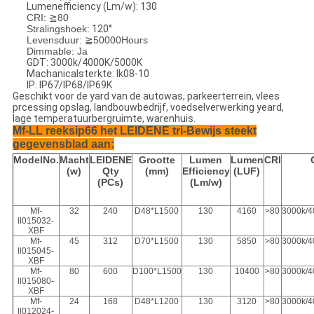
Lumenefficiency (Lm/w): 130
CRI: ≧80
Stralingshoek:
120°
Levensduur: ≧50000Hours
Dimmable: Ja
GDT: 3000k/4000K/5000K
Machanicalsterkte: Ik08-10
IP: IP67/IP68/IP69K
Geschikt voor de yard van de autowas, parkeerterrein, vlees
prcessing opslag, landbouwbedrijf, voedselverwerking yeard,
lage temperatuurbergruimte, warenhuis.
Mf-LL reeksip66 het LEIDENE tri-Bewijs steekt
gegevensblad aan:
ModelNo.
Macht
LEIDENE
Grootte
Lumen
Lumen
CRI
(w)
Qty
(mm)
Efficiency
(LUF)
(PCs)
(Lm/w)
Mf-
32
240
D48*L1500
130
4160
>80
3000k/
ll015032-
XBF
Mf-
45
312
D70*L1500
130
5850
>80
3000k/
ll015045-
XBF
Mf-
80
600
D100*L1500
130
10400
>80
3000k/
ll015080-
XBF
Mf-
24
168
D48*L1200
130
3120
>80
3000k/
ll012024-