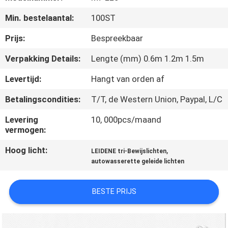
KWALITEITSCONTROLE
Min. bestelaantal:
100ST
CONTACTEER
Prijs:
Bespreekbaar
ONS
Verpakking Details:
Lengte (mm) 0.6m 1.2m 1.5m
Levertijd:
Hangt van orden af
VERZOEK
Betalingscondities:
T/T, de Western Union, Paypal, L/C
OM EEN
CITAAT
Levering
10, 000pcs/maand
vermogen:
Hoog licht:
,
SITEMAP
LEIDENE tri-Bewijslichten
autowasserette geleide lichten
PRIVACY
BESTE PRIJS
POLICY