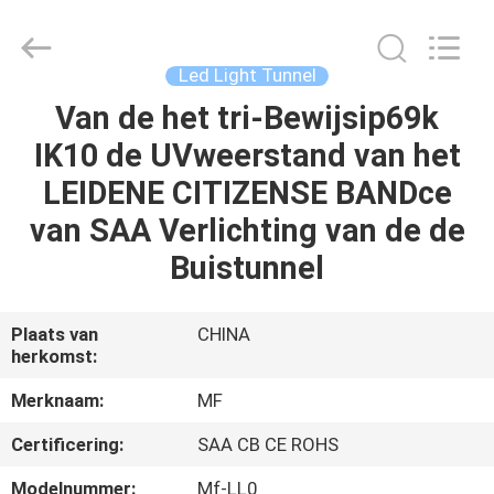
Ming
Feng
Lighting
Co.,Ltd..
All
Led Light Tunnel
Rights
Reserved.
Van de het tri-Bewijsip69k
HUIS
IK10 de UVweerstand van het
PRODUCTEN
LEIDENE CITIZENSE BANDce
van SAA Verlichting van de de
VIDEO'S
Buistunnel
OVER
Plaats van
CHINA
herkomst:
ONS
Merknaam:
MF
FABRIEKSREIS
Certificering:
SAA CB CE ROHS
Modelnummer:
Mf-LL0