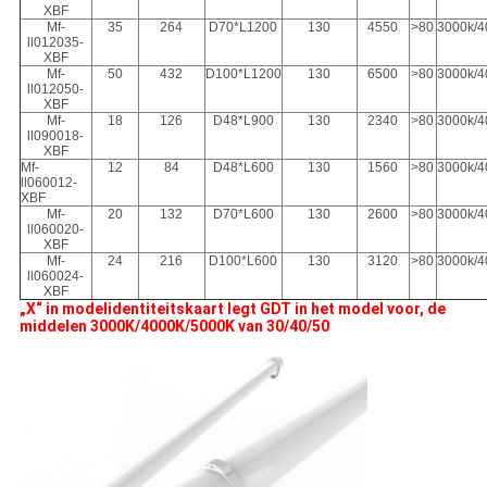
XBF
Mf-
35
264
D70*L1200
130
4550
>80
3000k/
ll012035-
XBF
Mf-
50
432
D100*L1200
130
6500
>80
3000k/
ll012050-
XBF
Mf-
18
126
D48*L900
130
2340
>80
3000k/
ll090018-
XBF
Mf-
12
84
D48*L600
130
1560
>80
3000k/
ll060012-
XBF
Mf-
20
132
D70*L600
130
2600
>80
3000k/
ll060020-
XBF
Mf-
24
216
D100*L600
130
3120
>80
3000k/
ll060024-
XBF
„X“ in modelidentiteitskaart legt GDT in het model voor, de
middelen 3000K/4000K/5000K van 30/40/50