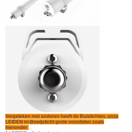
Vergeleken met anderen heeft de Buislichten, onze
LEIDEN tri-Bewijslicht grote voordelen zoals
hieronder: