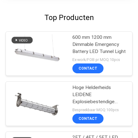
Top Producten
600 mm 1200 mm
Dimmable Emergency
Battery LED Tunnel Light
Ex-work/FOB pr MOQ:10pcs
CONTACT
Hoge Helderheids
LEIDENE
Explosiebestendige
Verlichting voor de
Bespreekbaar MOQ:100pcs
Industrietunnel van het
CONTACT
Oliegas
2FT / 4FT / 5FT LED