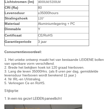
Lichtstromen (lm)
4000LM/5200LM
CRI (Ra)
80
Levensduur
≥35000hours
Stralingshoek
120°
Materiaal
Aluminiumlegering + PC
Dimmable
Y
Certificaat
CE/RoHS
Garantieperiode
3 jaar
Concurrentievoordeel:
1. Het unieke ontwerp maakt het van bestaande LEIDENE bollen
van openbare vorm verschillend.
2. Brede het bekijken hoek tot 120 graad hierboven.
3. Lang die leven 35000Hrs. (als 8 uren per dag, gemiddelde
levensduur hierboven wordt berekend 11 jaar.)
4. Nr IRL-en UVstraling.
5. Verkregen Ce en RoHS.
Stijloptie:
1. In een nis gezet LEIDEN paneellicht