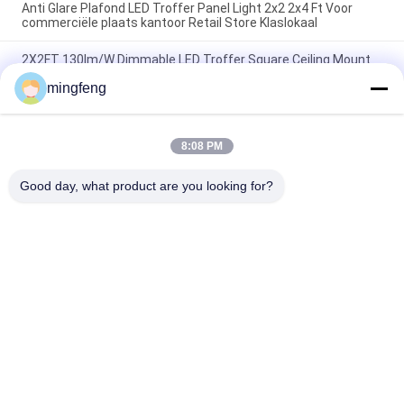
Anti Glare Plafond LED Troffer Panel Light 2x2 2x4 Ft Voor
commerciële plaats kantoor Retail Store Klaslokaal
2X2FT 130lm/W Dimmable LED Troffer Square Ceiling Mount
Retrofit Light LED Commerciële Flat Panel Light
mingfeng
Flat Panel Drop Ceiling Light voor kantoren Klaslokalen
winkelcentra Hotellokalen Achterhuis Restaurants
Busstations
8:08 PM
populaire categorieën
Good day, what product are you looking for?
Alle
LEIDENE 
LED Schijnwerper
Tribewijslichten
Geleide 
LED High Bay 
Stadionlichten
Verlichting
LEIDENE 
Led Light Tunnel
Explosiebestendige 
Lichten