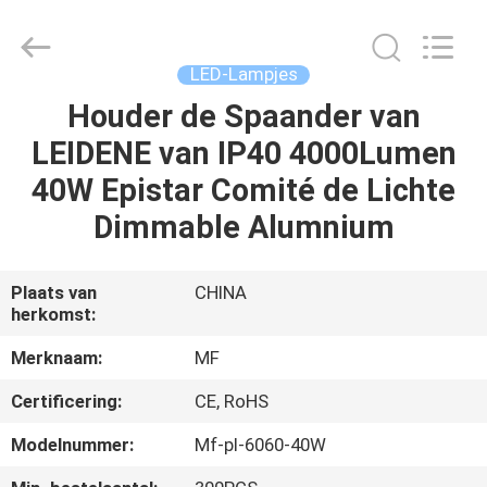
Ming
Feng
Lighting
Co.,Ltd..
All
LED-Lampjes
Rights
Reserved.
Houder de Spaander van
HUIS
LEIDENE van IP40 4000Lumen
PRODUCTEN
40W Epistar Comité de Lichte
Dimmable Alumnium
VIDEO'S
Plaats van
CHINA
herkomst:
OVER
ONS
Merknaam:
MF
Certificering:
CE, RoHS
FABRIEKSREIS
Modelnummer:
Mf-pl-6060-40W