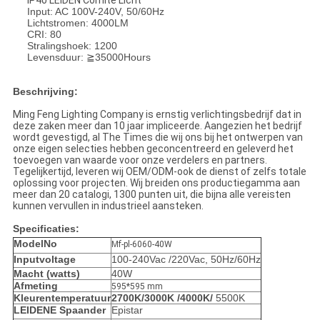
IP40 LEIDEN Comité Licht
Input: AC 100V-240V, 50/60Hz
Lichtstromen: 4000LM
CRI: 80
Stralingshoek: 1200
Levensduur: ≧35000Hours
Beschrijving:
Ming Feng Lighting Company is ernstig verlichtingsbedrijf dat in
deze zaken meer dan 10 jaar impliceerde. Aangezien het bedrijf
wordt gevestigd, al The Times die wij ons bij het ontwerpen van
onze eigen selecties hebben geconcentreerd en geleverd het
toevoegen van waarde voor onze verdelers en partners.
Tegelijkertijd, leveren wij OEM/ODM-ook de dienst of zelfs totale
oplossing voor projecten. Wij breiden ons productiegamma aan
meer dan 20 catalogi, 1300 punten uit, die bijna alle vereisten
kunnen vervullen in industrieel aansteken.
Specificaties:
ModelNo
Mf-pl-6060-40W
Inputvoltage
100-240Vac /220Vac, 50Hz/60Hz
Macht (watts)
40W
Afmeting
595*595 mm
Kleurentemperatuur
2700K/3000K /4000K/
5500K
LEIDENE Spaander
Epistar