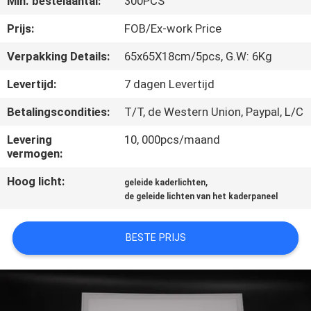
Min. bestelaantal:
300PCS
KWALITEITSCONTROLE
Prijs:
FOB/Ex-work Price
CONTACTEER
Verpakking Details:
65x65X18cm/5pcs, G.W: 6Kg
ONS
Levertijd:
7 dagen Levertijd
Betalingscondities:
T/T, de Western Union, Paypal, L/C
VERZOEK
OM EEN
Levering
10, 000pcs/maand
vermogen:
CITAAT
Hoog licht:
,
geleide kaderlichten
de geleide lichten van het kaderpaneel
SITEMAP
BESTE PRIJS
PRIVACY
POLICY