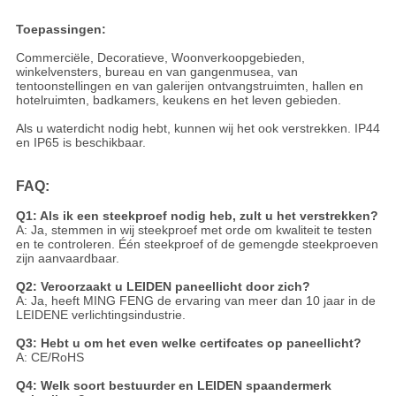
Toepassingen:
Commerciële, Decoratieve, Woonverkoopgebieden,
winkelvensters, bureau en van gangenmusea, van
tentoonstellingen en van galerijen ontvangstruimten, hallen en
hotelruimten, badkamers, keukens en het leven gebieden.
Als u waterdicht nodig hebt, kunnen wij het ook verstrekken. IP44
en IP65 is beschikbaar.
FAQ:
Q1: Als ik een steekproef nodig heb, zult u het verstrekken?
A: Ja, stemmen in wij steekproef met orde om kwaliteit te testen
en te controleren. Één steekproef of de gemengde steekproeven
zijn aanvaardbaar.
Q2: Veroorzaakt u LEIDEN paneellicht door zich?
A: Ja, heeft MING FENG de ervaring van meer dan 10 jaar in de
LEIDENE verlichtingsindustrie.
Q3: Hebt u om het even welke certifcates op paneellicht?
A: CE/RoHS
Q4: Welk soort bestuurder en LEIDEN spaandermerk