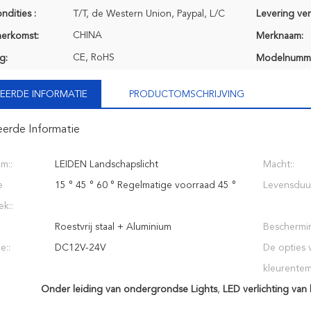
ndities :
T/T, de Western Union, Paypal, L/C
Levering ve
CHINA
herkomst:
Merknaam:
CE, RoHS
g:
Modelnumm
EERDE INFORMATIE
PRODUCTOMSCHRIJVING
eerde Informatie
m::
LEIDEN Landschapslicht
Macht::
e
15 ° 45 ° 60 ° Regelmatige voorraad 45 °
Levensduur
ek::
Roestvrij staal + Aluminium
Beschermin
e::
DC12V-24V
De opties 
kleurentem
Onder leiding van ondergrondse Lights
,
LED verlichting van