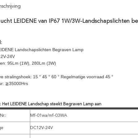
chrijving
ucht LEIDENE van IP67 1W/3W-Landschapslichten be
:
IDENE Landschapslichten Begraven Lamp
12V-24V
men: 95Lm (1W), 280Lm (3W)
ve stralingshoek: 15 ° 45 ° 60 ° Regelmatige voorraad 45 °
ur: ≧35000Hrs
g:
Het LEIDENE Landschap steekt Begraven Lamp aan
Nr.:
Mf-01wa/mf-03WA
ge
DC12V-24V