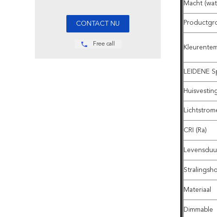
Macht (wat
Productgr
Free call
Kleurente
LEIDENE S
Huisvestin
Lichtstrom
CRI (Ra)
Levensduu
Stralingsh
Materiaal
Dimmable