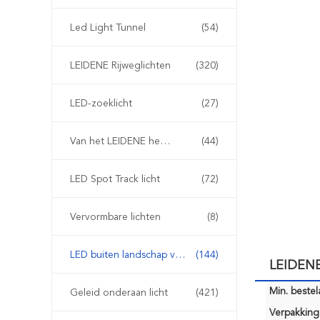
Led Light Tunnel
(54)
LEIDENE Rijweglichten
(320)
LED-zoeklicht
(27)
Van het LEIDENE het Licht Luchtvaartobstakel
(44)
LED Spot Track licht
(72)
Vervormbare lichten
(8)
LED buiten landschap verlichting
(144)
LEIDENE
Min. bestela
Geleid onderaan licht
(421)
Verpakking 