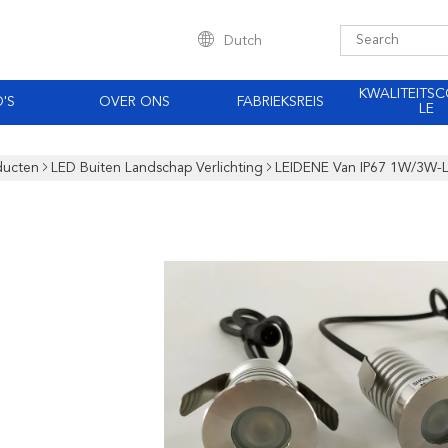
Dutch
KWALITEITS
'S
OVER ONS
FABRIEKSREIS
LE
ducten
LED Buiten Landschap Verlichting
LEIDENE Van IP67 1W/3W-L