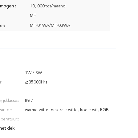
rmogen :
10, 000pcs/maand
MF
MF-01WA/MF-03WA
er:
1W / 3W
::
≧35000Hrs
gsklasse::
IP67
van de
warme witte, neutrale witte, koele wit, RGB
peratuur::
 het dek