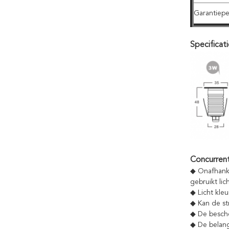
Garantiep
Specificat
Concurren
◆ Onafhanke
gebruikt lic
◆ Licht kleu
◆ Kan de st
◆ De besche
◆ De belang