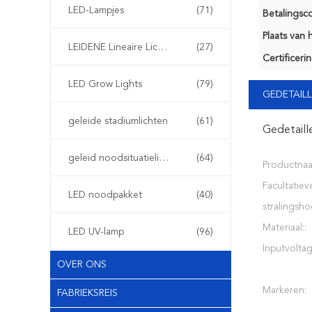
LED-Lampjes
(71)
Betalingsco
Plaats van 
LEIDENE Lineaire Lichten
(27)
Certificerin
LED Grow Lights
(79)
GEDETAILL
geleide stadiumlichten
(61)
Gedetaill
geleid noodsituatielicht
(64)
Productnaa
Facultatiev
LED noodpakket
(40)
stralingsho
Materiaal::
LED UV-lamp
(96)
Inputvoltag
OVER ONS
Markeren:
FABRIEKSREIS