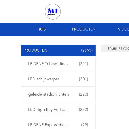
HUIS
PRODUCTEN
VIDEO
Thuis
Pro
PRODUCTEN
(2595)
LEIDENE Tribewijslichten
(225)
LED schijnwerper
(301)
geleide stadionlichten
(220)
LED High Bay Verlichting
(222)
LEIDENE Explosiebestendige Lichten
(99)