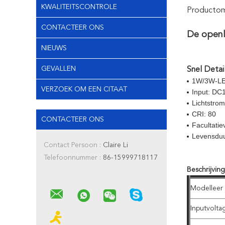
KWALITEITSCONTROLE
Productoms
CONTACTEER ONS
De openl
NIEUWS
GEVALLEN
Snel Detail
1W/3W-LE
VERZOEK OM EEN CITAAT
Input: DC
Lichtstro
CRI: 80
CONTACTEER ONS
Facultatie
Levensdu
Contact Persoon :
Claire Li
Telefoonnummer :
86-15999718117
Beschrijvin
Modelleer 
Inputvolta