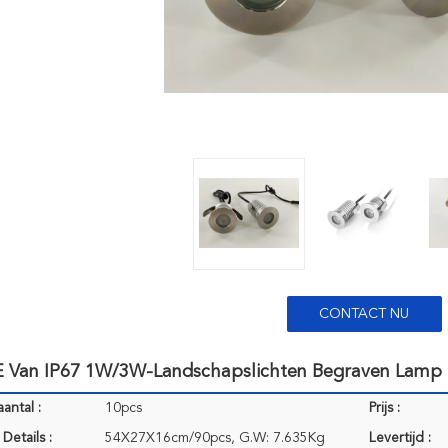
CONTACT NU
 Van IP67 1W/3W-Landschapslichten Begraven Lamp
antal :
10pcs
Prijs :
Details :
54X27X16cm/90pcs, G.W: 7.635Kg
Levertijd :