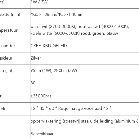
ts)
1W /
3W
ootte (mm)
Ф35×H38mm/Ф35×H48mm
warm wit (2700-3000K), neutraal wit (4000-4500K),
mperatuur
rood, groen, blauw
koele witte (6000-6500K)
paander
CREE-XBD GELEID
gskleur
Zilver
en (lm)
95Lm (1W), 280Lm (3W)
80
r
≥35000hrs
15 ° 45 ° 60 ° Regelmatige voorraad 45 °
oek
oppervlaktering (roestvrij staal), de leiding (aluminium 
Beschikbaar