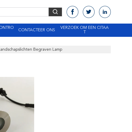
CONTRO
VERZOEK OM EEN CITAA
CONTACTEER ONS
T
andschapslichten Begraven Lamp