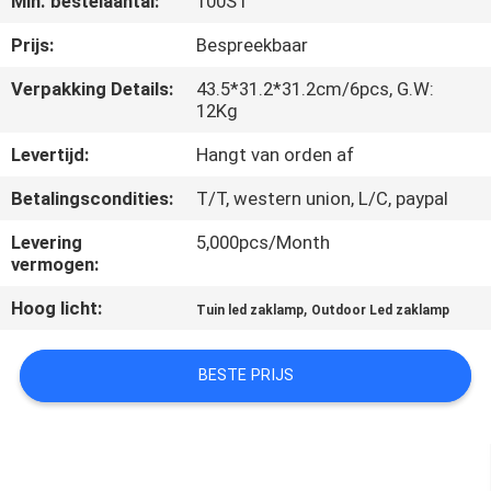
Min. bestelaantal:
100ST
KWALITEITSCONTROLE
Prijs:
Bespreekbaar
CONTACTEER
Verpakking Details:
43.5*31.2*31.2cm/6pcs, G.W:
12Kg
ONS
Levertijd:
Hangt van orden af
VERZOEK
Betalingscondities:
T/T, western union, L/C, paypal
OM EEN
Levering
5,000pcs/Month
CITAAT
vermogen:
Hoog licht:
,
Tuin led zaklamp
Outdoor Led zaklamp
SITEMAP
BESTE PRIJS
PRIVACY
POLICY