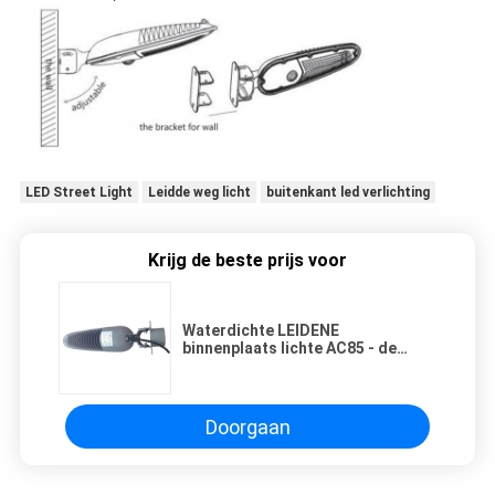
LED Street Light
Leidde weg licht
buitenkant led verlichting
Krijg de beste prijs voor
Waterdichte LEIDENE
binnenplaats lichte AC85 - de
Openlucht geleide verlichting van
265V 20W 1830LM IP65
Doorgaan