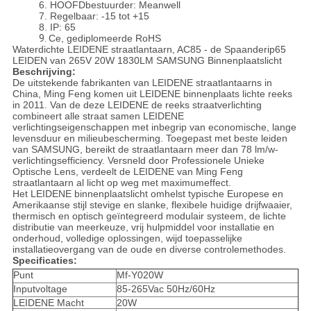
6. HOOFDbestuurder: Meanwell
7. Regelbaar: -15 tot +15
8. IP: 65
9.
Ce, gediplomeerde RoHS
Waterdichte LEIDENE straatlantaarn, AC85 - de Spaanderip65
LEIDEN van 265V 20W 1830LM SAMSUNG Binnenplaatslicht
Beschrijving:
De uitstekende fabrikanten van LEIDENE straatlantaarns in
China, Ming Feng komen uit LEIDENE binnenplaats lichte reeks
in 2011. Van de deze LEIDENE de reeks straatverlichting
combineert alle straat samen LEIDENE
verlichtingseigenschappen met inbegrip van economische, lange
levensduur en milieubescherming. Toegepast met beste leiden
van SAMSUNG, bereikt de straatlantaarn meer dan 78 lm/w-
verlichtingsefficiency. Versneld door Professionele Unieke
Optische Lens, verdeelt de LEIDENE van Ming Feng
straatlantaarn al licht op weg met maximumeffect.
Het LEIDENE binnenplaatslicht omhelst typische Europese en
Amerikaanse stijl stevige en slanke, flexibele huidige drijfwaaier,
thermisch en optisch geïntegreerd modulair systeem, de lichte
distributie van meerkeuze, vrij hulpmiddel voor installatie en
onderhoud, volledige oplossingen, wijd toepasselijke
installatieovergang van de oude en diverse controlemethodes.
Specificaties:
Punt
Mf-Y020W
Inputvoltage
85-265Vac 50Hz/60Hz
LEIDENE Macht
20W