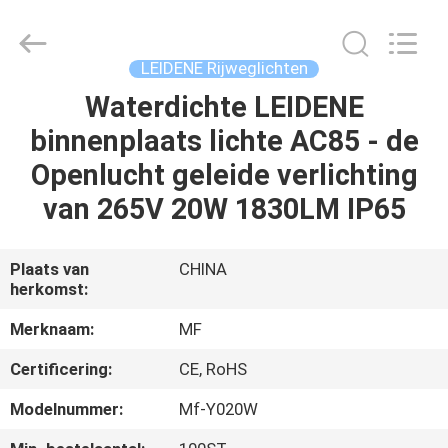
Ming
Feng
Lighting
Co.,Ltd..
All
LEIDENE Rijweglichten
Rights
Reserved.
Waterdichte LEIDENE
HUIS
binnenplaats lichte AC85 - de
PRODUCTEN
Openlucht geleide verlichting
van 265V 20W 1830LM IP65
VIDEO'S
Plaats van
CHINA
herkomst:
OVER
ONS
Merknaam:
MF
Certificering:
CE, RoHS
FABRIEKSREIS
Modelnummer:
Mf-Y020W