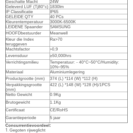
Geschatte Macht
24W
Geleverd LUF (Tj80°c)
1830lm
IP Classificatie
IP65
GELEIDE QTY
40 PCs
Kleurentemperatuur
3000K-6500K
LEIDENE Spaander
SAMSUNG
HOOFDbestuurder
Meanwell
Kleur die Index
Ra>70
teruggeven
Machtsfactor
0,9
>
Levensduur
≥50,000hrs
Verrichtingsmilieu
Temperatuur: - 40°C~50°C/Humidity:
10%~95%
Materiaal
Aluminiumlegering
Productgrootte (mm)
374 (L) *114 (W) *112 (H)
Verpakkingsgrootte
422 (L) *148 (W) *128 (H)/1PCS
(mm)
Netto Gewicht
0.9Kg
Brutogewicht
1.1Kg
Certificaat
CE/RoHS
Garantieperiode
5 jaar
Concurrentievoordeel:
1.
Gegoten rijweglicht