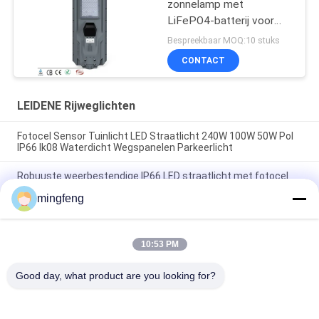
zonnelamp met
LiFePO4-batterij voor
tuinparkeerplaats
Bespreekbaar MOQ:10 stuks
CONTACT
LEIDENE Rijweglichten
Fotocel Sensor Tuinlicht LED Straatlicht 240W 100W 50W Pol
IP66 Ik08 Waterdicht Wegspanelen Parkeerlicht
Robuuste weerbestendige IP66 LED straatlicht met fotocel
30W-240W voor platform busstop Transit Hub
mingfeng
LED-parkeerlicht Aluminium buitenverlichting
Bewegingssensor 1-10V Dali Dimming High Brightness Led
Road Lamp
10:53 PM
Good day, what product are you looking for?
populaire categorieën
Alle