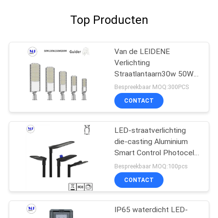
Top Producten
Van de LEIDENE
Verlichting
Straatlantaarn30w 50W
100W 150W 200W IK08
Bespreekbaar MOQ:300PCS
IP66 de Waterdichte
CONTACT
Openluchtparkeerplaats
LED-straatverlichting
die-casting Aluminium
Smart Control Photocell
led tuin weglicht
Bespreekbaar MOQ:100pcs
CONTACT
IP65 waterdicht LED-