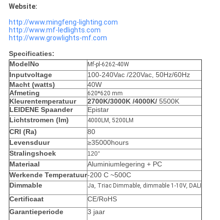
Website:
http://www.mingfeng-lighting.com
http://www.mf-ledlights.com
http://www.growlights-mf.com
Specificaties:
ModelNo
Mf-pl-6262-40W
Inputvoltage
100-240Vac /220Vac, 50Hz/60Hz
Macht (watts)
40W
Afmeting
620*620 mm
Kleurentemperatuur
2700K/3000K /4000K/
5500K
LEIDENE Spaander
Epistar
Lichtstromen (lm)
4000LM, 5200LM
CRI (Ra)
80
Levensduur
≥35000hours
Stralingshoek
120°
Materiaal
Aluminiumlegering + PC
Werkende Temperatuur
-200 C ~500C
Dimmable
Ja, Triac Dimmable, dimmable 1-10V, DALI
Certificaat
CE/RoHS
Garantieperiode
3 jaar