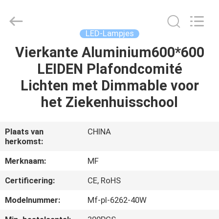
Ming
Feng
Lighting
Co.,Ltd..
All
LED-Lampjes
Rights
Reserved.
Vierkante Aluminium600*600
HUIS
LEIDEN Plafondcomité
PRODUCTEN
Lichten met Dimmable voor
het Ziekenhuisschool
VIDEO'S
Plaats van
CHINA
herkomst:
OVER
ONS
Merknaam:
MF
Certificering:
CE, RoHS
FABRIEKSREIS
Modelnummer:
Mf-pl-6262-40W