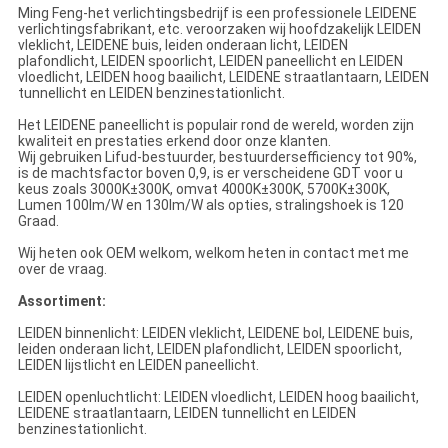
Ming Feng-het verlichtingsbedrijf is een professionele LEIDENE
verlichtingsfabrikant, etc. veroorzaken wij hoofdzakelijk LEIDEN
vleklicht, LEIDENE buis, leiden onderaan licht, LEIDEN
plafondlicht, LEIDEN spoorlicht, LEIDEN paneellicht en LEIDEN
vloedlicht, LEIDEN hoog baailicht, LEIDENE straatlantaarn, LEIDEN
tunnellicht en LEIDEN benzinestationlicht.
Het LEIDENE paneellicht is populair rond de wereld, worden zijn
kwaliteit en prestaties erkend door onze klanten.
Wij gebruiken Lifud-bestuurder, bestuurdersefficiency tot 90%,
is de machtsfactor boven 0,9, is er verscheidene GDT voor u
keus zoals 3000K±300K, omvat 4000K±300K, 5700K±300K,
Lumen 100lm/W en 130lm/W als opties, stralingshoek is 120
Graad.
Wij heten ook OEM welkom, welkom heten in contact met me
over de vraag.
Assortiment:
LEIDEN binnenlicht: LEIDEN vleklicht, LEIDENE bol, LEIDENE buis,
leiden onderaan licht, LEIDEN plafondlicht, LEIDEN spoorlicht,
LEIDEN lijstlicht en LEIDEN paneellicht.
LEIDEN openluchtlicht: LEIDEN vloedlicht, LEIDEN hoog baailicht,
LEIDENE straatlantaarn, LEIDEN tunnellicht en LEIDEN
benzinestationlicht.