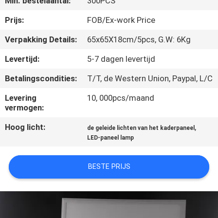
Min. bestelaantal:
300PCS
KWALITEITSCONTROLE
Prijs:
FOB/Ex-work Price
CONTACTEER
Verpakking Details:
65x65X18cm/5pcs, G.W: 6Kg
ONS
Levertijd:
5-7 dagen levertijd
Betalingscondities:
T/T, de Western Union, Paypal, L/C
VERZOEK
OM EEN
Levering
10, 000pcs/maand
vermogen:
CITAAT
Hoog licht:
,
de geleide lichten van het kaderpaneel
LED-paneel lamp
SITEMAP
BESTE PRIJS
PRIVACY
POLICY