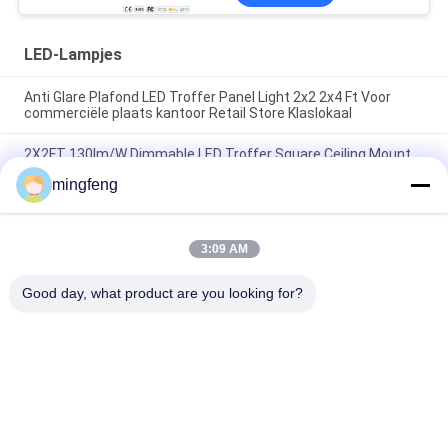
LED-Lampjes
Anti Glare Plafond LED Troffer Panel Light 2x2 2x4 Ft Voor
commerciële plaats kantoor Retail Store Klaslokaal
2X2FT 130lm/W Dimmable LED Troffer Square Ceiling Mount
Retrofit Light LED Commerciële Flat Panel Light
mingfeng
Flat Panel Drop Ceiling Light voor kantoren Klaslokalen
winkelcentra Hotellokalen Achterhuis Restaurants
Busstations
3:09 AM
Good day, what product are you looking for?
populaire categorieën
Alle
LEIDENE 
LED Schijnwerper
Tribewijslichten
Geleide 
LED High Bay 
Stadionlichten
Verlichting