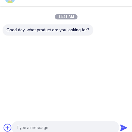
LED Mini Bamboe Tube Muurlichten 1W IP65 RGB 2700-6500K
Muurbeugel
11:41 AM
populaire categorieën
Good day, what product are you looking for?
Alle
LEIDENE 
LED Schijnwerper
Tribewijslichten
Geleide 
LED High Bay 
Stadionlichten
Verlichting
LEIDENE 
Led Light Tunnel
Explosiebestendige 
Lichten
LEIDENE 
LED-Zoeklicht
Rijweglichten
提交
Vraag een offerte aan