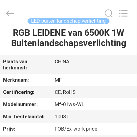
Ming
Feng
Lighting
Co.,Ltd..
All
LED buiten landschap verlichting
Rights
Reserved.
RGB LEIDENE van 6500K 1W
HUIS
Buitenlandschapsverlichting
PRODUCTEN
Plaats van
CHINA
herkomst:
VIDEO'S
Merknaam:
MF
OVER
Certificering:
CE, RoHS
ONS
Modelnummer:
Mf-01ws-WL
Min. bestelaantal:
100ST
FABRIEKSREIS
Prijs:
FOB/Ex-work price