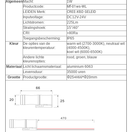
Algemeen
Macht:
1W
Productcode:
Mf-01ws-WL
LEIDEN Merk:
CREE-XBD GELEID
Inputvoltage:
DC12V-24V
Lichtstromen:
225Lm
Stralingshoek:
15°/40°
CRI:
>
80Ra
Toegangsbescherming:
IP65
Kleur
De opties van de
warm wit (2700-3000K), neutraal wit
kleurentemperatuur:
(4000-4500K),
koel wit (6000-6500K)
Andere lichte
rood, groen, blauw
kleurenopties:
Materiaal
Licht lichaamsmateriaal:
aluminium 6063
Levensduur:
35000 uren
Grootte
Productgrootte:
Ф25×H66*Ф20mm