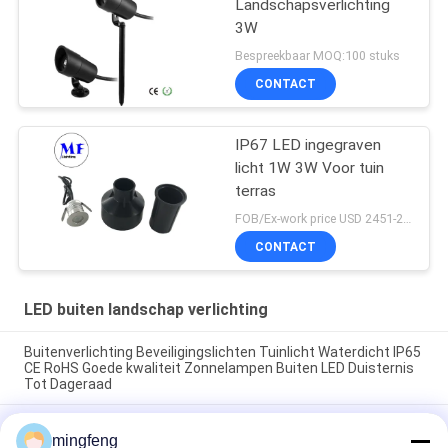
Landschapsverlichting
3W
Bespreekbaar MOQ:100 stuks
CONTACT
IP67 LED ingegraven
licht 1W 3W Voor tuin
terras
FOB/Ex-work price USD 2451-2510 MOQ:MOQ1
CONTACT
LED buiten landschap verlichting
Buitenverlichting Beveiligingslichten Tuinlicht Waterdicht IP65
CE RoHS Goede kwaliteit Zonnelampen Buiten LED Duisternis
Tot Dageraad
LED Mini Bamboe Tube Muurlichten 1W*2 IP65 RGB Waterdicht
mingfeng
Muurlamp Op-Down Buitenlicht