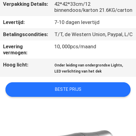
KWALITEITSCONTROLE
Verpakking Details:
42*42*33cm/12
binnendoos/karton 21.6KG/carton
CONTACTEER
Levertijd:
7-10 dagen levertijd
ONS
Betalingscondities:
T/T, de Western Union, Paypal, L/C
Levering
10, 000pcs/maand
VERZOEK
vermogen:
OM EEN
Hoog licht:
,
Onder leiding van ondergrondse Lights
CITAAT
LED verlichting van het dek
BESTE PRIJS
SITEMAP
PRIVACY
POLICY