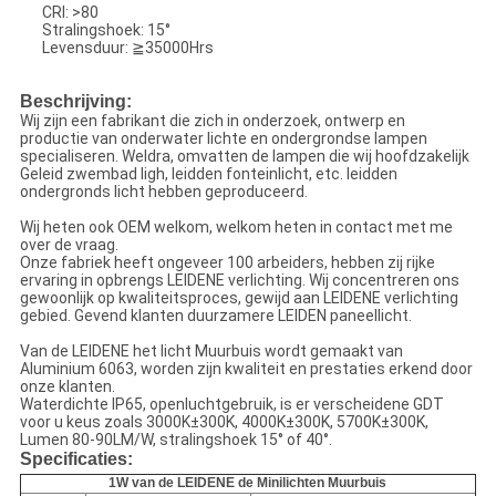
CRI: >80
Stralingshoek: 15°
Levensduur: ≧35000Hrs
Beschrijving:
Wij zijn een fabrikant die zich in onderzoek, ontwerp en
productie van onderwater lichte en ondergrondse lampen
specialiseren. Weldra, omvatten de lampen die wij hoofdzakelijk
Geleid zwembad ligh, leidden fonteinlicht, etc. leidden
ondergronds licht hebben geproduceerd.
Wij heten ook OEM welkom, welkom heten in contact met me
over de vraag.
Onze fabriek heeft ongeveer 100 arbeiders, hebben zij rijke
ervaring in opbrengs LEIDENE verlichting. Wij concentreren ons
gewoonlijk op kwaliteitsproces, gewijd aan LEIDENE verlichting
gebied. Gevend klanten duurzamere LEIDEN paneellicht.
Van de LEIDENE het licht Muurbuis wordt gemaakt van
Aluminium 6063, worden zijn kwaliteit en prestaties erkend door
onze klanten.
Waterdichte IP65, openluchtgebruik, is er verscheidene GDT
voor u keus zoals 3000K±300K, 4000K±300K, 5700K±300K,
Lumen 80-90LM/W, stralingshoek 15° of 40°.
Specificaties:
1W van de LEIDENE de Minilichten Muurbuis