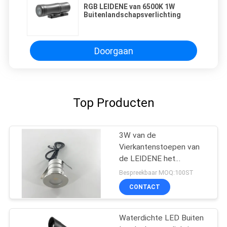
RGB LEIDENE van 6500K 1W
Buitenlandschapsverlichting
Doorgaan
Top Producten
3W van de
Vierkantenstoepen van
de LEIDENE het
Waterdichte
Bespreekbaar MOQ:100ST
Ondergrondse
CONTACT
Spaanderwegen van
CREE Licht van de
Tuinenzwembaden
Waterdichte LED Buiten