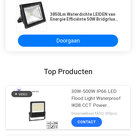
3850Lm Waterdichte LEIDEN van
Energie Efficiënte 50W Bridgrlux
Vloedlicht met RoHS
Doorgaan
Top Producten
30W-500W IP66 LED
Flood Light Waterproof
IK08 CCT Power
Dimming Voor buiten
Bespreekbaar MOQ:500pcs
binnen
CONTACT