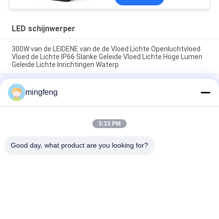
LED schijnwerper
300W van de LEIDENE van de de Vloed Lichte Openluchtvloed
Vloed de Lichte IP66 Slanke Geleide Vloed Lichte Hoge Lumen
Geleide Lichte Inrichtingen Waterp
De Vloed Lichte IP66 400W Wegen en Wegen van de hoge
mingfeng
Machts Hoge Mast
IP65 180lm/W LED-overstroming met noodsensor 120°
lichthoek
3:33 PM
Good day, what product are you looking for?
populaire categorieën
Alle
LEIDENE 
LED Schijnwerper
Tribewijslichten
Geleide 
LED High Bay 
Stadionlichten
Verlichting