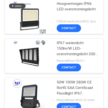
Hoogvermogen IP66
LED overstromingslicht
FOB/Ex-work price MOQ:1pcs
CONTACT
IP67 waterdicht
150lm/W LED-
overstromingslicht 200W
300W 500W Voor
Bespreekbaar MOQ:1
sportvelden en
CONTACT
tennisbanen
50W 100W 280W CE
RoHS SAA Certificaat
Floodlight IP67
Waterdicht LED
Bespreekbaar MOQ:10 stuks
Projector Lampen
CONTACT