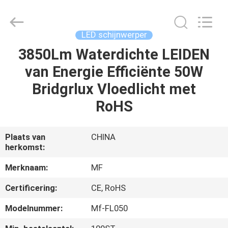
Ming
Feng
Lighting
Co.,Ltd..
All
LED schijnwerper
Rights
Reserved.
3850Lm Waterdichte LEIDEN
HUIS
van Energie Efficiënte 50W
PRODUCTEN
Bridgrlux Vloedlicht met
RoHS
VIDEO'S
Plaats van
CHINA
herkomst:
OVER
ONS
Merknaam:
MF
Certificering:
CE, RoHS
FABRIEKSREIS
Modelnummer:
Mf-FL050