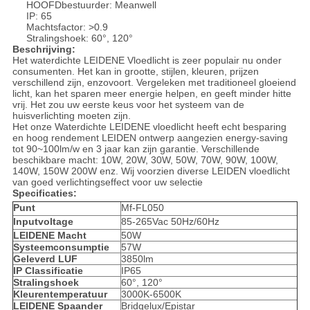
HOOFDbestuurder: Meanwell
IP: 65
Machtsfactor: >0.9
Stralingshoek: 60°, 120°
Beschrijving:
Het waterdichte LEIDENE Vloedlicht is zeer populair nu onder
consumenten. Het kan in grootte, stijlen, kleuren, prijzen
verschillend zijn, enzovoort. Vergeleken met traditioneel gloeiend
licht, kan het sparen meer energie helpen, en geeft minder hitte
vrij. Het zou uw eerste keus voor het systeem van de
huisverlichting moeten zijn.
Het onze Waterdichte LEIDENE vloedlicht heeft echt besparing
en hoog rendement LEIDEN ontwerp aangezien energy-saving
tot 90~100lm/w en 3 jaar kan zijn garantie. Verschillende
beschikbare macht: 10W, 20W, 30W, 50W, 70W, 90W, 100W,
140W, 150W 200W enz. Wij voorzien diverse LEIDEN vloedlicht
van goed verlichtingseffect voor uw selectie
Specificaties:
Punt
Mf-FL050
Inputvoltage
85-265Vac 50Hz/60Hz
LEIDENE Macht
50W
Systeemconsumptie
57W
Geleverd LUF
3850lm
IP Classificatie
IP65
Stralingshoek
60°, 120°
Kleurentemperatuur
3000K-6500K
LEIDENE Spaander
Bridgelux/Epistar