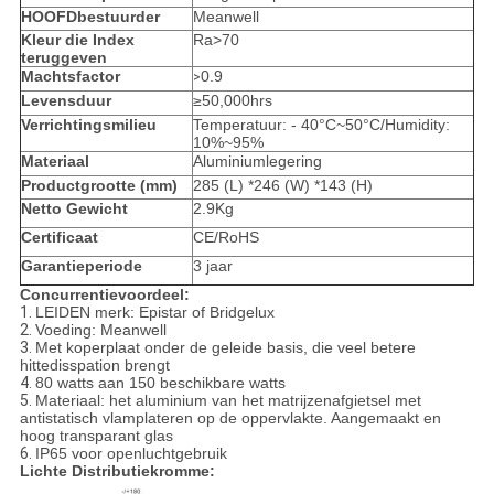
HOOFDbestuurder
Meanwell
Kleur die Index
Ra>70
teruggeven
Machtsfactor
0.9
>
Levensduur
≥50,000hrs
Verrichtingsmilieu
Temperatuur: - 40°C~50°C/Humidity:
10%~95%
Materiaal
Aluminiumlegering
Productgrootte (mm)
285 (L) *246 (W) *143 (H)
Netto Gewicht
2.9Kg
Certificaat
CE/RoHS
Garantieperiode
3 jaar
Concurrentievoordeel:
1.
LEIDEN merk: Epistar of Bridgelux
2.
Voeding: Meanwell
3.
Met koperplaat onder de geleide basis, die veel betere
hittedisspation brengt
4.
80 watts aan 150 beschikbare watts
5.
Materiaal: het aluminium van het matrijzenafgietsel met
antistatisch vlamplateren op de oppervlakte. Aangemaakt en
hoog transparant glas
6.
IP65 voor openluchtgebruik
Lichte Distributiekromme: