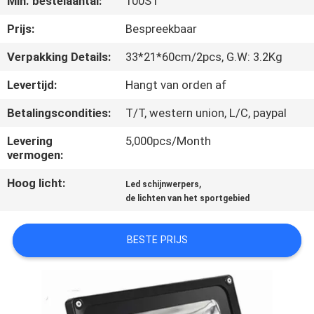
Min. bestelaantal:
100ST
KWALITEITSCONTROLE
Prijs:
Bespreekbaar
CONTACTEER
Verpakking Details:
33*21*60cm/2pcs, G.W: 3.2Kg
ONS
Levertijd:
Hangt van orden af
Betalingscondities:
T/T, western union, L/C, paypal
VERZOEK
OM EEN
Levering
5,000pcs/Month
vermogen:
CITAAT
Hoog licht:
,
Led schijnwerpers
de lichten van het sportgebied
SITEMAP
BESTE PRIJS
PRIVACY
POLICY