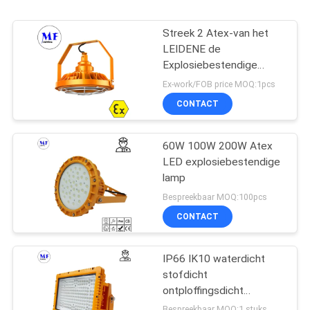
Streek 2 Atex-van het
LEIDENE de
Explosiebestendige
Lichte Verlichting
Ex-work/FOB price MOQ:1pcs
Benzinestation
CONTACT
Industriële Platform
60W 100W 200W Atex
LED explosiebestendige
lamp
Bespreekbaar MOQ:100pcs
CONTACT
IP66 IK10 waterdicht
stofdicht
ontploffingsdicht
overstromingslicht voor
Bespreekbaar MOQ:1 stuks