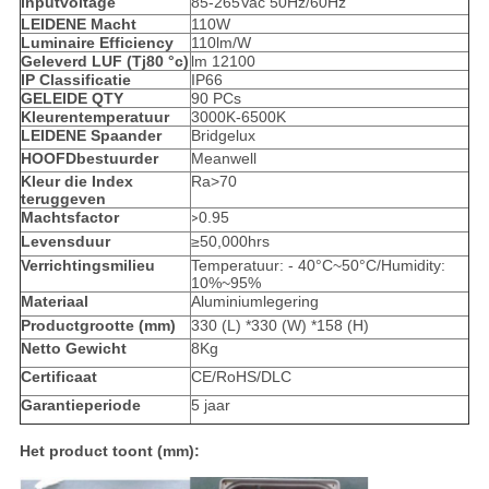
Inputvoltage
85-265Vac 50Hz/60Hz
LEIDENE Macht
110W
Luminaire Efficiency
110lm/W
Geleverd LUF (Tj80 °c)
lm 12100
IP Classificatie
IP66
GELEIDE QTY
90 PCs
Kleurentemperatuur
3000K-6500K
LEIDENE Spaander
Bridgelux
HOOFDbestuurder
Meanwell
Kleur die Index
Ra>70
teruggeven
Machtsfactor
0.95
>
Levensduur
≥50,000hrs
Verrichtingsmilieu
Temperatuur: - 40°C~50°C/Humidity:
10%~95%
Materiaal
Aluminiumlegering
Productgrootte (mm)
330 (L) *330 (W) *158 (H)
Netto Gewicht
8Kg
Certificaat
CE/RoHS/DLC
Garantieperiode
5 jaar
Het product toont (mm):