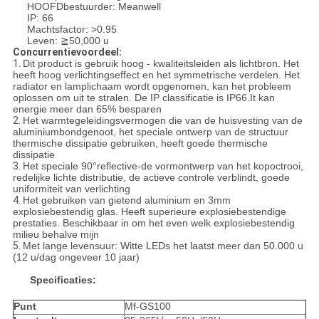
HOOFDbestuurder: Meanwell
IP: 66
Machtsfactor: >0.95
Leven: ≧50,000 u
Concurrentievoordeel:
1.
Dit product is gebruik hoog - kwaliteitsleiden als lichtbron. Het
heeft hoog verlichtingseffect en het symmetrische verdelen. Het
radiator en lamplichaam wordt opgenomen, kan het probleem
oplossen om uit te stralen. De IP classificatie is IP66.It kan
energie meer dan 65% besparen
2.
Het warmtegeleidingsvermogen die van de huisvesting van de
aluminiumbondgenoot, het speciale ontwerp van de structuur
thermische dissipatie gebruiken, heeft goede thermische
dissipatie
3.
Het speciale 90°reflective-de vormontwerp van het kopoctrooi,
redelijke lichte distributie, de actieve controle verblindt, goede
uniformiteit van verlichting
4.
Het gebruiken van gietend aluminium en 3mm
explosiebestendig glas. Heeft superieure explosiebestendige
prestaties. Beschikbaar in om het even welk explosiebestendig
milieu behalve mijn
5.
Met lange levensuur: Witte LEDs het laatst meer dan 50.000 u
(12 u/dag ongeveer 10 jaar)
Specificaties:
Punt
Mf-GS100