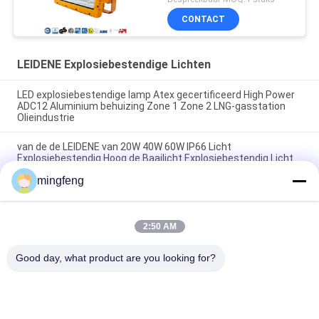
papierfabrieken voor
CONTACT
zware industrie
LEIDENE Explosiebestendige Lichten
LED explosiebestendige lamp Atex gecertificeerd High Power
ADC12 Aluminium behuizing Zone 1 Zone 2 LNG-gasstation
Olieindustrie
van de de LEIDENE van 20W 40W 60W IP66 Licht
Explosiebestendig Hoog de Baailicht Explosiebestendig Licht
Goedkeurings Explosiebestendig Noodsituatie van Atex
mingfeng
LED Explosion Proof Light Atex gecertificeerd High Bay Area
Hanging Wall Mounted Zone 1 Zone 2 LNG-gasstation
Olieindustrie
2:50 AM
populaire categorieën
Good day, what product are you looking for?
Alle
LEIDENE 
LED Schijnwerper
Tribewijslichten