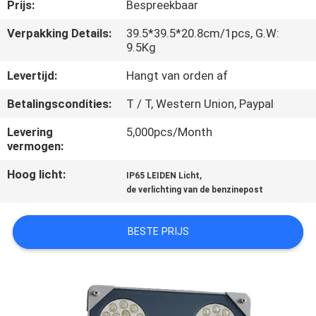
KWALITEITSCONTROLE
Prijs:
Bespreekbaar
Verpakking Details:
39.5*39.5*20.8cm/1pcs, G.W:
9.5Kg
CONTACTEER
ONS
Levertijd:
Hangt van orden af
Betalingscondities:
T / T, Western Union, Paypal
VERZOEK
Levering
5,000pcs/Month
OM EEN
vermogen:
CITAAT
Hoog licht:
,
IP65 LEIDEN Licht
de verlichting van de benzinepost
SITEMAP
BESTE PRIJS
PRIVACY
POLICY