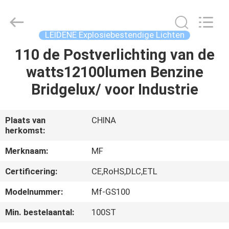
Ming
Feng
Lighting
Co.,Ltd..
All
LEIDENE Explosiebestendige Lichten
Rights
Reserved.
110 de Postverlichting van de
HUIS
watts12100lumen Benzine
PRODUCTEN
Bridgelux/ voor Industrie
VIDEO'S
Plaats van
CHINA
herkomst:
OVER
Merknaam:
MF
ONS
Certificering:
CE,RoHS,DLC,ETL
Modelnummer:
Mf-GS100
FABRIEKSREIS
Min. bestelaantal:
100ST