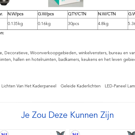
r.
N.W/pcs
G.W/pcs
QTY/CTN
N.W/CTN
G.
0.135kg
0.16kg
30pcs
4.8kg
5.3
n:
, Decoratieve, Woonverkoopgebieden, winkelvensters, bureau en van 
imten, hallen en hotelruimten, badkamers, keukens en het leven gebie
 Lichten Van Het Kaderpaneel
Geleide Kaderlichten
LED-Paneel La
Je Zou Deze Kunnen Zijn