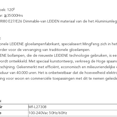
0
oek: 120
r: ≧35000Hrs
RI80 E27/E26 Dimmable-van LEIDEN materiaal van de het Aluminiumle
:
ionele LEIDENE gloeilampenfabrikant, specialiseert MingFeng zich in h
rder voor de vervanging van traditionele gloeilampen.
NE bollampen, die de nieuwste LEIDENE technologie gebruiken, is ee
rdt ontwikkeld. Met speciaal kunstontwerp, verkreeg de Hoge spaand
erschijning. Gekenmerkt met efficiënt, economisch en milieuvriendelijk
sduur van 40.000 uren. Het is onbetwistbaar dat de hoeveelheid elektro
ng voor woon en commerciële toepassingen met dit te nemen geleide
:
Nr
Mf-L27308
e
100-240Vac 50Hz/60Hz