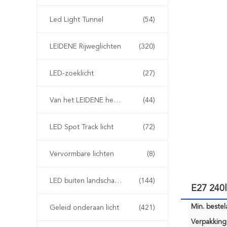
Led Light Tunnel
(54)
LEIDENE Rijweglichten
(320)
LED-zoeklicht
(27)
Van het LEIDENE het Licht Luchtvaartobstakel
(44)
LED Spot Track licht
(72)
Vervormbare lichten
(8)
LED buiten landschap verlichting
(144)
E27 240
Min. bestela
Geleid onderaan licht
(421)
Verpakking 