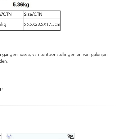
W/CTN
Size/CTN
6kg
56.5X28.5X17.3cm
gangenmusea, van tentoonstellingen en van galerijen
den.
mp