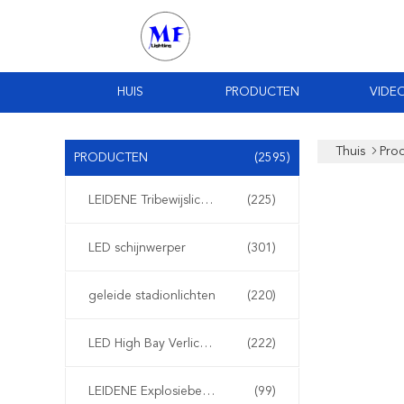
HUIS
PRODUCTEN
VIDEO
Thuis
Pro
PRODUCTEN
(2595)
LEIDENE Tribewijslichten
(225)
LED schijnwerper
(301)
geleide stadionlichten
(220)
LED High Bay Verlichting
(222)
LEIDENE Explosiebestendige Lichten
(99)