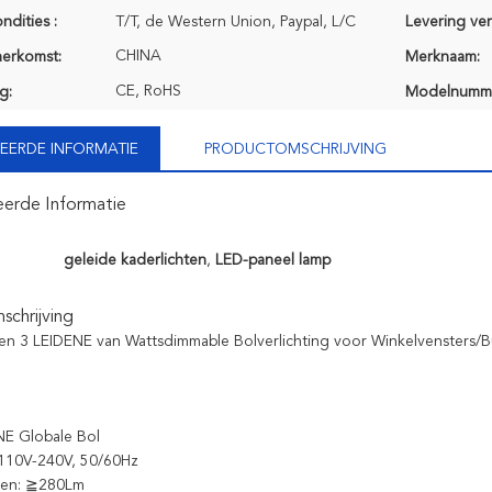
ndities :
T/T, de Western Union, Paypal, L/C
Levering ve
CHINA
herkomst:
Merknaam:
CE, RoHS
g:
Modelnumm
EERDE INFORMATIE
PRODUCTOMSCHRIJVING
eerde Informatie
geleide kaderlichten
,
LED-paneel lamp
chrijving
n 3 LEIDENE van Wattsdimmable Bolverlichting voor Winkelvensters/
E Globale Bol
 110V-240V, 50/60Hz
men: ≧280Lm