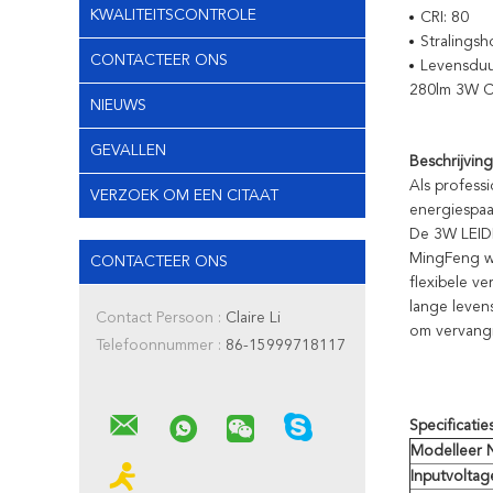
KWALITEITSCONTROLE
CRI: 80
Stralingsh
CONTACTEER ONS
Levensduu
280lm 3W C
NIEUWS
GEVALLEN
Beschrijving
Als profess
VERZOEK OM EEN CITAAT
energiespaa
De 3W LEIDE
MingFeng wo
CONTACTEER ONS
flexibele v
lange leven
Contact Persoon :
Claire Li
om vervangi
Telefoonnummer :
86-15999718117
Specificaties
Modelleer 
Inputvoltag