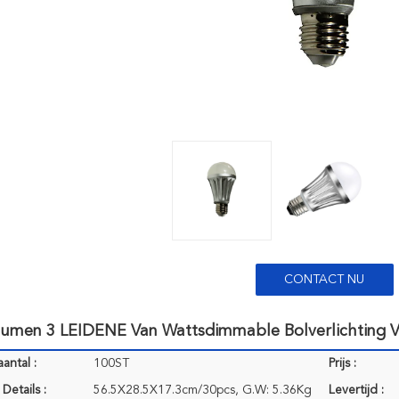
CONTACT NU
lumen 3 LEIDENE Van Wattsdimmable Bolverlichting V
antal :
100ST
Prijs :
Details :
56.5X28.5X17.3cm/30pcs, G.W: 5.36Kg
Levertijd :