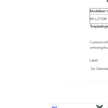
Modelleer n
Mf-L27308
Toepassinge
Commerciële
ontvangstru
Label:
De Geleide