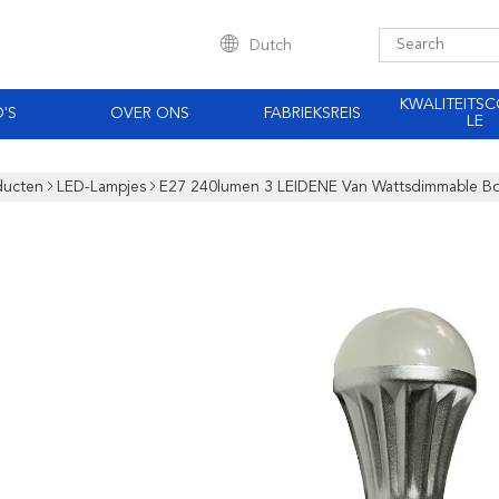
Dutch
KWALITEITS
'S
OVER ONS
FABRIEKSREIS
LE
ducten
LED-Lampjes
E27 240lumen 3 LEIDENE Van Wattsdimmable Bol