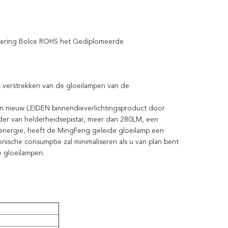
gering Bolce ROHS het Gediplomeerde
et verstrekken van de gloeilampen van de
n nieuw LEIDEN binnendieverlichtingsproduct door
er van helderheidsepistar, meer dan 280LM, een
e energie, heeft de MingFeng geleide gloeilamp een
nische consumptie zal minimaliseren als u van plan bent
 gloeilampen.