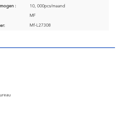
rmogen :
10, 000pcs/maand
MF
Mf-L27308
er:
Bureau