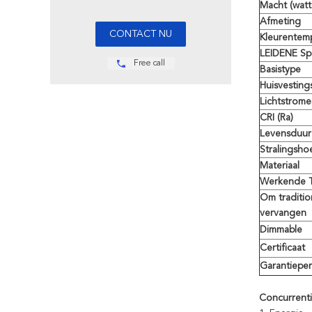
Macht (watt
Afmeting
Kleurentem
LEIDENE Sp
Free call
Basistype
Huisvesting
Lichtstrome
CRI (Ra)
Levensduur
Stralingsho
Materiaal
Werkende T
Om traditio
vervangen
Dimmable
Certificaat
Garantiepe
Concurrenti