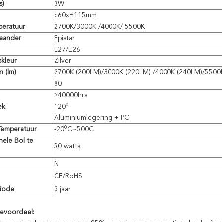
s)
3W
¢60xH115mm
peratuur
2700K/3000K /4000K/ 5500K
aander
Epistar
E27/E26
skleur
Zilver
n (lm)
2700K (200LM)/3000K (220LM) /4000K (240LM)/5500
80
≥40000hrs
0
ek
120
Aluminiumlegering + PC
0
emperatuur
-20
C~500C
nele Bol te
50 watts
N
CE/RoHS
riode
3 jaar
evoordeel: