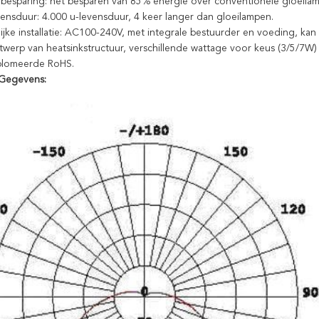
 besparing: het besparen van 85% energie over conventionele gloeila
ensduur: 4.000 u-levensduur, 4 keer langer dan gloeilampen.
jke installatie: AC100-240V, met integrale bestuurder en voeding, kan
werp van heatsinkstructuur, verschillende wattage voor keus (3/5/7W)
plomeerde RoHS.
 Gegevens: