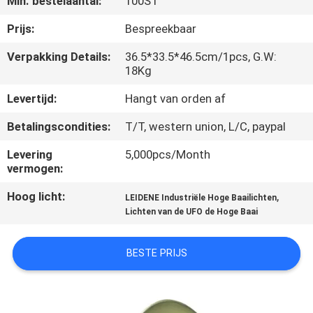
Min. bestelaantal:
100ST
KWALITEITSCONTROLE
Prijs:
Bespreekbaar
CONTACTEER
Verpakking Details:
36.5*33.5*46.5cm/1pcs, G.W:
18Kg
ONS
Levertijd:
Hangt van orden af
VERZOEK
Betalingscondities:
T/T, western union, L/C, paypal
OM EEN
Levering
5,000pcs/Month
CITAAT
vermogen:
Hoog licht:
,
LEIDENE Industriële Hoge Baailichten
SITEMAP
Lichten van de UFO de Hoge Baai
PRIVACY
BESTE PRIJS
POLICY