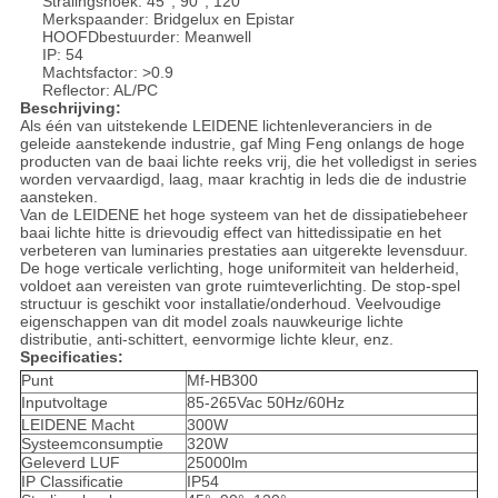
Stralingshoek: 45°, 90°, 120°
Merkspaander: Bridgelux en Epistar
HOOFDbestuurder: Meanwell
IP: 54
Machtsfactor: >0.9
Reflector: AL/PC
Beschrijving:
Als één van uitstekende LEIDENE lichtenleveranciers in de
geleide aanstekende industrie, gaf Ming Feng onlangs de hoge
producten van de baai lichte reeks vrij, die het volledigst in series
worden vervaardigd, laag, maar krachtig in leds die de industrie
aansteken.
Van de LEIDENE het hoge systeem van het de dissipatiebeheer
baai lichte hitte is drievoudig effect van hittedissipatie en het
verbeteren van luminaries prestaties aan uitgerekte levensduur.
De hoge verticale verlichting, hoge uniformiteit van helderheid,
voldoet aan vereisten van grote ruimteverlichting. De stop-spel
structuur is geschikt voor installatie/onderhoud. Veelvoudige
eigenschappen van dit model zoals nauwkeurige lichte
distributie, anti-schittert, eenvormige lichte kleur, enz.
Specificaties:
Punt
Mf-HB300
Inputvoltage
85-265Vac 50Hz/60Hz
LEIDENE Macht
300W
Systeemconsumptie
320W
Geleverd LUF
25000lm
IP Classificatie
IP54