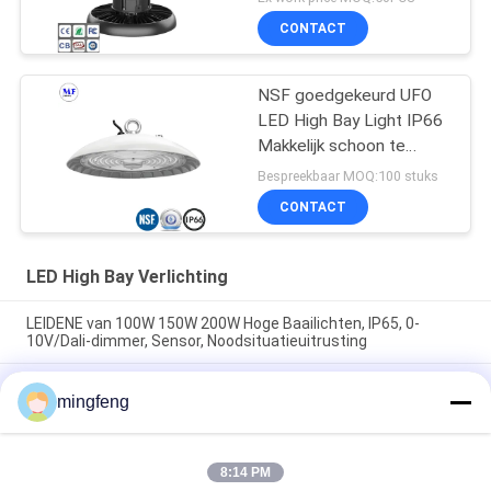
CONTACT
NSF goedgekeurd UFO
LED High Bay Light IP66
Makkelijk schoon te
maken 60W 100W 150W
Bespreekbaar MOQ:100 stuks
200W
CONTACT
LED High Bay Verlichting
LEIDENE van 100W 150W 200W Hoge Baailichten, IP65, 0-
10V/Dali-dimmer, Sensor, Noodsituatieuitrusting
Het UFO LEIDEN van NSF IP66 Hoog Baai Licht Plafond 60W
mingfeng
100W 150W 200W voor VoedselVerwerkende industrie
150 LEIDEN van het het Waterbewijs van Wattszoomable Hoog
Baailicht
8:14 PM