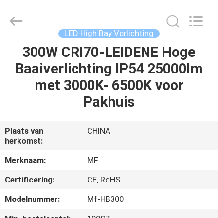
Ming
Feng
Lighting
Co.,Ltd..
All
LED High Bay Verlichting
Rights
Reserved.
300W CRI70-LEIDENE Hoge
HUIS
Baaiverlichting IP54 25000lm
PRODUCTEN
met 3000K- 6500K voor
Pakhuis
VIDEO'S
Plaats van
CHINA
herkomst:
OVER
ONS
Merknaam:
MF
Certificering:
CE, RoHS
FABRIEKSREIS
Modelnummer:
Mf-HB300