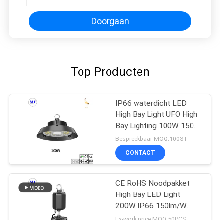
Doorgaan
Top Producten
IP66 waterdicht LED
High Bay Light UFO High
Bay Lighting 100W 150W
200W 240W 300W
Bespreekbaar MOQ:100ST
CONTACT
CE RoHS Noodpakket
High Bay LED Light
200W IP66 150lm/W
Warehouse
Ex-work price MOQ:50PCS