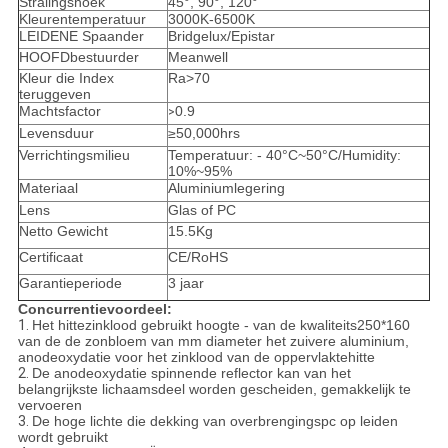
Stralingshoek
45°, 90°, 120°
Kleurentemperatuur
3000K-6500K
LEIDENE Spaander
Bridgelux/Epistar
HOOFDbestuurder
Meanwell
Kleur die Index
Ra>70
teruggeven
Machtsfactor
0.9
>
Levensduur
≥50,000hrs
Verrichtingsmilieu
Temperatuur: - 40°C~50°C/Humidity:
10%~95%
Materiaal
Aluminiumlegering
Lens
Glas of PC
Netto Gewicht
15.5Kg
Certificaat
CE/RoHS
Garantieperiode
3 jaar
Concurrentievoordeel:
1.
Het hittezinklood gebruikt hoogte - van de kwaliteits250*160
van de de zonbloem van mm diameter het zuivere aluminium,
anodeoxydatie voor het zinklood van de oppervlaktehitte
2.
De anodeoxydatie spinnende reflector kan van het
belangrijkste lichaamsdeel worden gescheiden, gemakkelijk te
vervoeren
3.
De hoge lichte die dekking van overbrengingspc op leiden
wordt gebruikt