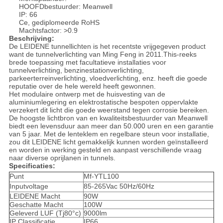
HOOFDbestuurder: Meanwell
IP: 66
Ce, gediplomeerde RoHS
Machtsfactor: >0.9
Beschrijving:
De LEIDENE tunnellichten is het recentste vrijgegeven product
want de tunnelverlichting van Ming Feng in 2011.This-reeks
brede toepassing met facultatieve installaties voor
tunnelverlichting, benzinestationverlichting,
parkeerterreinverlichting, vloedverlichting, enz. heeft die goede
reputatie over de hele wereld heeft gewonnen.
Het modulaire ontwerp met de huisvesting van de
aluminiumlegering en elektrostatische bespoten oppervlakte
verzekert dit licht die goede weerstand tegen corrosie bereiken.
De hoogste lichtbron van en kwaliteitsbestuurder van Meanwell
biedt een levensduur aan meer dan 50.000 uren en een garantie
van 5 jaar. Met de lenteklem en regelbare steun voor installatie,
zou dit LEIDENE licht gemakkelijk kunnen worden geïnstalleerd
en worden in werking gesteld en aanpast verschillende vraag
naar diverse oprijlanen in tunnels.
Specificaties:
Punt
Mf-YTL100
Inputvoltage
85-265Vac 50Hz/60Hz
LEIDENE Macht
90W
Geschatte Macht
100W
Geleverd LUF (Tj80°c)
9000lm
IP Classificatie
IP66