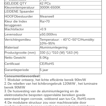
GELEIDE QTY
42 PCs
Kleurentemperatuur
3000K-6500K
LEIDENE Spaander
HOOFDbestuurder
Meanwell
Kleur die Index
Ra>70
teruggeven
Machtsfactor
0.9
>
Levensduur
≥50,000hrs
Verrichtingsmilieu
Temperatuur: - 40°C~50°C/Humidity:
10%~95%
Materiaal
Aluminiumlegering
Productgrootte (mm)
330 (L) *310 (W) *163 (H)
Netto Gewicht
6.0Kg
Certificaat
CE/RoHS
Garantieperiode
5 jaar
Concurrentievoordeel:
1.
Modulair ontwerp, het lichte efficiënte bereik 90lm/W
2.
De rebellen van het lichtbrongebruik 120M/W , het luminaire
bereik 90M/W
3.
De huisvesting van de aluminiumlegering en de
elektrostatische bespoten oppervlakte bereiken goede
weerstand tegen corrosie, voldoend aan tuv-Ce, RoHS-norm
4.
De modulaire structuur zou voor machtsvariatie door