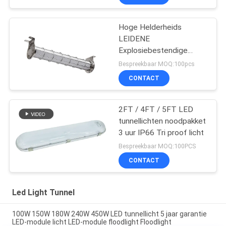
Hoge Helderheids
LEIDENE
Explosiebestendige
Verlichting voor de
Bespreekbaar MOQ:100pcs
Industrietunnel van het
CONTACT
Oliegas
2FT / 4FT / 5FT LED
tunnellichten noodpakket
3 uur IP66 Tri proof licht
Bespreekbaar MOQ:100PCS
CONTACT
Led Light Tunnel
100W 150W 180W 240W 450W LED tunnellicht 5 jaar garantie
LED-module licht LED-module floodlight Floodlight