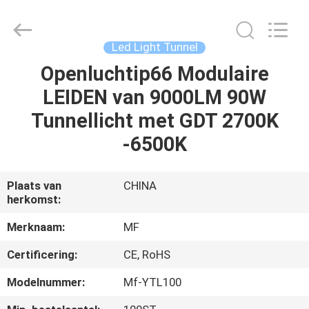
Ming
Feng
Lighting
Co.,Ltd..
All
Led Light Tunnel
Rights
Reserved.
Openluchtip66 Modulaire
HUIS
LEIDEN van 9000LM 90W
PRODUCTEN
Tunnellicht met GDT 2700K
-6500K
VIDEO'S
Plaats van
CHINA
herkomst:
OVER
ONS
Merknaam:
MF
Certificering:
CE, RoHS
FABRIEKSREIS
Modelnummer:
Mf-YTL100