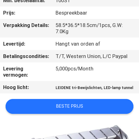
Min. bestelaantal:
100ST
KWALITEITSCONTROLE
Prijs:
Bespreekbaar
CONTACTEER
Verpakking Details:
58.5*36.5*18.5cm/1pcs, G.W:
7.0Kg
ONS
Levertijd:
Hangt van orden af
VERZOEK
Betalingscondities:
T/T, Western Union, L/C Paypal
OM EEN
Levering
5,000pcs/Month
CITAAT
vermogen:
Hoog licht:
,
LEIDENE tri-Bewijslichten
LED-lamp tunnel
SITEMAP
BESTE PRIJS
PRIVACY
POLICY