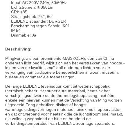
Input: AC 200V-240V, 50/60Hz
Lichtstromen: ≧850Lm
CRI: >85
Stralingshoek: 24°, 60°
LEIDENE spaander: BURGER
Bescherming tegen Schok: IK01
IP 54
Dimmable: Ja
Beschrijving:
MingFeng, als een prominente MAÏSKOLFleiden van China
onderaan licht bedrijf, wijdt zich aan het verstrekken van hoogte -
leiden van de kwaliteitsmaïskolf onderaan lichten voor de
vervanging van traditionele benedenlichten in woon, museum,
bureau en commerciële toepassingen.
De lange LEIDENE levensduur komt uit wetenschappelijk
thermisch beheer. Het superieure materiaal, heatsink het
verschijningsontwerp en de thermologytoepassing, niet één
enkele één hiervan kunnen met de Verlichting van Ming worden
uitgedeeld Feng gebruiken distinctief hoogst
warmtegeleidingsvermogen materieel, uniek multi-oppervlakte
en gat ontwerpend voor heatsink die de luchtstroom snel maakt,
die volledig weghalend de hitte en houdend de
verbindingstemperatuur van LEIDENE zeer lage spaanders.