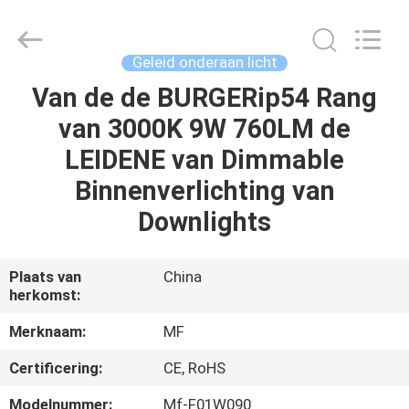
Ming
Feng
Lighting
Co.,Ltd..
All
Geleid onderaan licht
Rights
Reserved.
Van de de BURGERip54 Rang
HUIS
van 3000K 9W 760LM de
PRODUCTEN
LEIDENE van Dimmable
Binnenverlichting van
VIDEO'S
Downlights
OVER
Plaats van
China
herkomst:
ONS
Merknaam:
MF
FABRIEKSREIS
Certificering:
CE, RoHS
Modelnummer:
Mf-F01W090