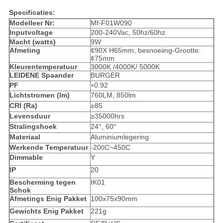
Specificaties:
Modelleer Nr:
Mf-F01W090
Inputvoltage
200-240Vac, 50hz/60hz
Macht (watts)
9W
Afmeting
¢90X H65mm, besnoeiing-Grootte:
¢75mm
Kleurentemperatuur
3000K /4000K/ 5000K
LEIDENE Spaander
BURGER
PF
0.92
>
Lichtstromen (lm)
760LM, 850lm
CRI (Ra)
≥85
Levensduur
≥35000hrs
Stralingshoek
24°, 60°
Materiaal
Aluminiumlegering
Werkende Temperatuur
-20
C~450C
0
Dimmable
Y
IP
20
Bescherming tegen
IK01
Schok
Afmetings Enig Pakket
100x75x90mm
Gewichts Enig Pakket
221g