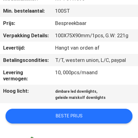
KWALITEITSCONTROLE
Min. bestelaantal:
100ST
CONTACTEER
Prijs:
Bespreekbaar
ONS
Verpakking Details:
100X75X90mm/1pcs, G.W: 221g
Levertijd:
Hangt van orden af
VERZOEK
Betalingscondities:
T/T, western union, L/C, paypal
OM EEN
CITAAT
Levering
10, 000pcs/maand
vermogen:
Hoog licht:
,
SITEMAP
dimbare led downlights
geleide maïskolf downlights
PRIVACY
BESTE PRIJS
POLICY