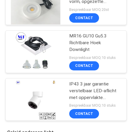
vorm, opgezette
minidownlights van 3W
Bespreekbaar MOQ:20st
oppervlakte
CONTACT
MR16 GU10 Gu5.3
Richtbare Hoek
Downlight
Bespreekbaar MOQ:10 stuks
CONTACT
IP43 3 jaar garantie
verstelbaar LED-aflicht
met oppervlakte
bevestiging Voor
Bespreekbaar MOQ:10 stuks
thuisgebruik in
CONTACT
winkelcentra