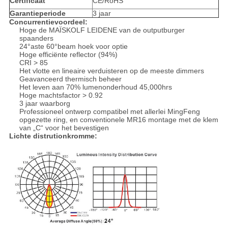
Certificaat
CE/RoHS
Garantieperiode
3 jaar
Concurrentievoordeel:
Hoge de MAÏSKOLF LEIDENE van de outputburger
spaanders
24°aste 60°beam hoek voor optie
Hoge efficiënte reflector (94%)
CRI > 85
Het vlotte en lineaire verduisteren op de meeste dimmers
Geavanceerd thermisch beheer
Het leven aan 70% lumenonderhoud 45,000hrs
Hoge machtsfactor > 0.92
3 jaar waarborg
Professioneel ontwerp compatibel met allerlei MingFeng
opgezette ring, en conventionele MR16 montage met de klem
van „C“ voor het bevestigen
Lichte distrutionkromme: