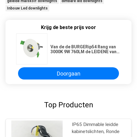
geleide maïskolf downlights
dimbare led downlights
Inbouw Led downlights
Krijg de beste prijs voor
Van de de BURGERip54 Rang van
3000K 9W 760LM de LEIDENE van
Dimmable Binnenverlichting van
Downlights
Doorgaan
Top Producten
IP65 Dimmable leidde
kabinetslichten, Ronde