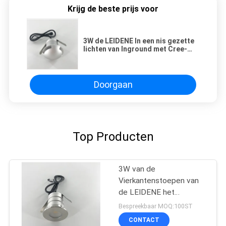
Krijg de beste prijs voor
3W de LEIDENE In een nis gezette
lichten van Inground met Cree-
leiden, 12V of 24V IP67,
Transparante lens
Doorgaan
Top Producten
3W van de
Vierkantenstoepen van
de LEIDENE het
Waterdichte
Bespreekbaar MOQ:100ST
Ondergrondse
CONTACT