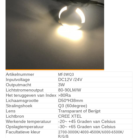
Artikelnummer
Mf-3WQ3
Inputvoltage
DC12V /24V
Outputmacht
3W
Lichtstromenoutput
80-90LM/W
Het teruggeven van Index
80Ra
>
Lichaamsgrootte
D50*H38mm
Stralingshoek
Q3 (60degree)
Lens
Transparant of Berijpt
Lichtbron
CREE XTEL
Werkende temperatuur
-20~ +45 Graden van Celsius
Opslagtemperatuur
-30~ +65 Graden van Celsius
Facultatieve kleur
2700-3000K/4000-4500K/6000-6500K/
R/G/B