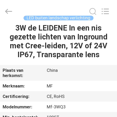
Ming
Feng
Lighting
Co.,Ltd..
All
LED buiten landschap verlichting
Rights
Reserved.
3W de LEIDENE In een nis
HUIS
gezette lichten van Inground
PRODUCTEN
met Cree-leiden, 12V of 24V
IP67, Transparante lens
VIDEO'S
Plaats van
China
herkomst:
OVER
ONS
Merknaam:
MF
Certificering:
CE, RoHS
FABRIEKSREIS
Modelnummer:
Mf-3WQ3