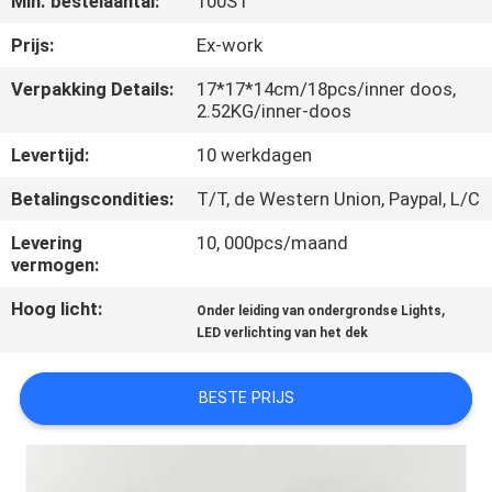
Min. bestelaantal:
100ST
KWALITEITSCONTROLE
Prijs:
Ex-work
CONTACTEER
Verpakking Details:
17*17*14cm/18pcs/inner doos,
2.52KG/inner-doos
ONS
Levertijd:
10 werkdagen
VERZOEK
Betalingscondities:
T/T, de Western Union, Paypal, L/C
OM EEN
Levering
10, 000pcs/maand
CITAAT
vermogen:
Hoog licht:
,
Onder leiding van ondergrondse Lights
SITEMAP
LED verlichting van het dek
PRIVACY
BESTE PRIJS
POLICY