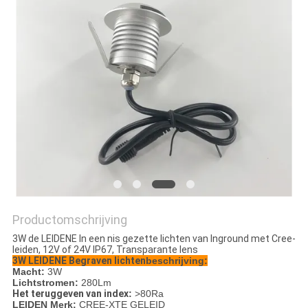
Productomschrijving
3W de LEIDENE In een nis gezette lichten van Inground met Cree-
leiden, 12V of 24V IP67, Transparante lens
3W LEIDENE Begraven lichten
beschrijving:
Macht:
3W
Lichtstromen:
280Lm
Het teruggeven van index
:
>80Ra
LEIDEN Merk:
CREE-XTE GELEID