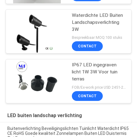
Spaanderwegen van
CREE Licht van de
Tuinenzwembaden
Waterdichte LED Buiten
Landschapsverlichting
3W
Bespreekbaar MOQ:100 stuks
CONTACT
IP67 LED ingegraven
licht 1W 3W Voor tuin
terras
FOB/Ex-work price USD 2451-2510 MOQ:MOQ1
CONTACT
LED buiten landschap verlichting
Buitenverlichting Beveiligingslichten Tuinlicht Waterdicht IP65
CE RoHS Goede kwaliteit Zonnelampen Buiten LED Duisternis