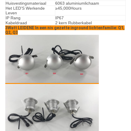
Huisvestingsmateriaal
6063 aluminiumlichaam
Het LED'S Werkende
≥45,000Hours
Leven
IP Rang
IP67
Kabeldraad
2 kern Rubberkabel
3Watt LEIDENE In een nis gezette inground lichtenfamilie: Q1,
Q2, Q3