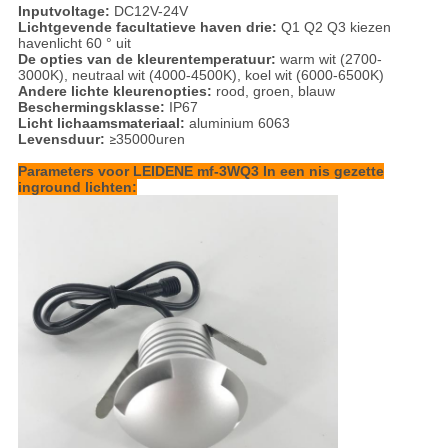
Inputvoltage:
DC12V-24V
Lichtgevende facultatieve haven drie:
Q1 Q2 Q3 kiezen
havenlicht 60 ° uit
De opties van de kleurentemperatuur:
warm wit (2700-
3000K), neutraal wit (4000-4500K), koel wit (6000-6500K)
Andere lichte kleurenopties:
rood, groen, blauw
Beschermingsklasse:
IP67
Licht lichaamsmateriaal:
aluminium 6063
Levensduur:
≥
35000uren
Parameters voor LEIDENE mf-3WQ3 In een nis gezette
inground lichten: