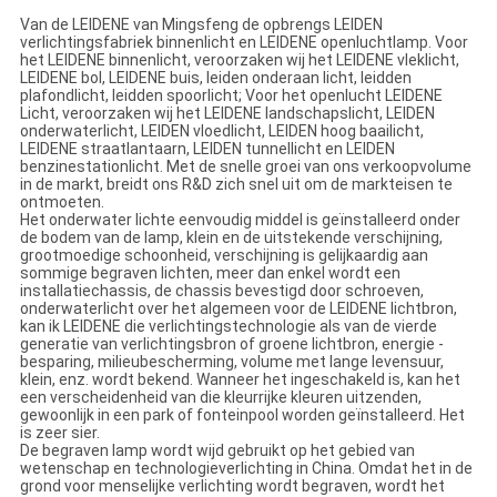
Van de LEIDENE van Mingsfeng de opbrengs LEIDEN
verlichtingsfabriek binnenlicht en LEIDENE openluchtlamp. Voor
het LEIDENE binnenlicht, veroorzaken wij het LEIDENE vleklicht,
LEIDENE bol, LEIDENE buis, leiden onderaan licht, leidden
plafondlicht, leidden spoorlicht; Voor het openlucht LEIDENE
Licht, veroorzaken wij het LEIDENE landschapslicht, LEIDEN
onderwaterlicht, LEIDEN vloedlicht, LEIDEN hoog baailicht,
LEIDENE straatlantaarn, LEIDEN tunnellicht en LEIDEN
benzinestationlicht. Met de snelle groei van ons verkoopvolume
in de markt, breidt ons R&D zich snel uit om de markteisen te
ontmoeten.
Het onderwater lichte eenvoudig middel is geïnstalleerd onder
de bodem van de lamp, klein en de uitstekende verschijning,
grootmoedige schoonheid, verschijning is gelijkaardig aan
sommige begraven lichten, meer dan enkel wordt een
installatiechassis, de chassis bevestigd door schroeven,
onderwaterlicht over het algemeen voor de LEIDENE lichtbron,
kan ik LEIDENE die verlichtingstechnologie als van de vierde
generatie van verlichtingsbron of groene lichtbron, energie -
besparing, milieubescherming, volume met lange levensuur,
klein, enz. wordt bekend. Wanneer het ingeschakeld is, kan het
een verscheidenheid van die kleurrijke kleuren uitzenden,
gewoonlijk in een park of fonteinpool worden geïnstalleerd. Het
is zeer sier.
De begraven lamp wordt wijd gebruikt op het gebied van
wetenschap en technologieverlichting in China. Omdat het in de
grond voor menselijke verlichting wordt begraven, wordt het