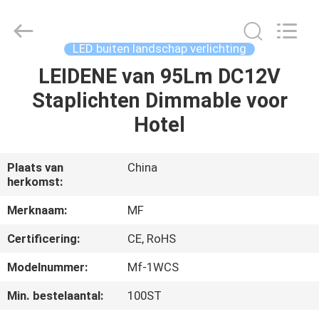
Ming
Feng
Lighting
Co.,Ltd..
All
LED buiten landschap verlichting
Rights
Reserved.
LEIDENE van 95Lm DC12V
HUIS
Staplichten Dimmable voor
PRODUCTEN
Hotel
VIDEO'S
Plaats van
China
herkomst:
OVER
Merknaam:
MF
ONS
Certificering:
CE, RoHS
Modelnummer:
Mf-1WCS
FABRIEKSREIS
Min. bestelaantal:
100ST