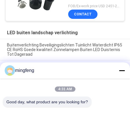
FOB/Ex-work price USD 2451-2510 MOQ:MOQ1
CONTACT
LED buiten landschap verlichting
Buitenverlichting Beveiligingslichten Tuinlicht Waterdicht IP65
CE RoHS Goede kwaliteit Zonnelampen Buiten LED Duisternis
Tot Dageraad
LED Mini Bamboe Tube Muurlichten 1W*2 IP65 RGB Waterdicht
mingfeng
Muurlamp Op-Down Buitenlicht
LED Mini Bamboe Tube Muurlichten 1W IP65 RGB 2700-6500K
Muurbeugel
4:31 AM
Good day, what product are you looking for?
populaire categorieën
Alle
LEIDENE 
LED Schijnwerper
Tribewijslichten