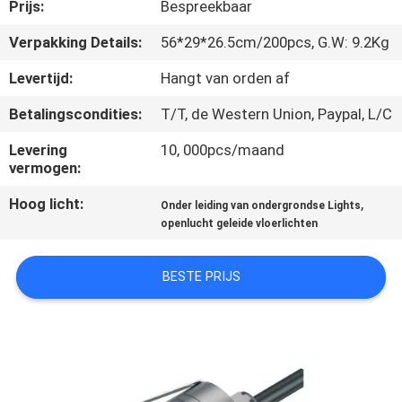
KWALITEITSCONTROLE
Prijs:
Bespreekbaar
Verpakking Details:
56*29*26.5cm/200pcs, G.W: 9.2Kg
CONTACTEER
Levertijd:
Hangt van orden af
ONS
Betalingscondities:
T/T, de Western Union, Paypal, L/C
VERZOEK
Levering
10, 000pcs/maand
vermogen:
OM EEN
Hoog licht:
,
Onder leiding van ondergrondse Lights
CITAAT
openlucht geleide vloerlichten
SITEMAP
BESTE PRIJS
PRIVACY
POLICY