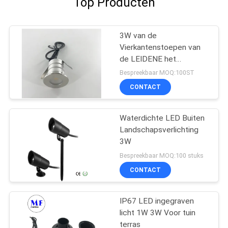
Top Producten
3W van de
Vierkantenstoepen van
de LEIDENE het
Waterdichte
Bespreekbaar MOQ:100ST
Ondergrondse
CONTACT
Spaanderwegen van
CREE Licht van de
Tuinenzwembaden
Waterdichte LED Buiten
Landschapsverlichting
3W
Bespreekbaar MOQ:100 stuks
CONTACT
IP67 LED ingegraven
licht 1W 3W Voor tuin
terras