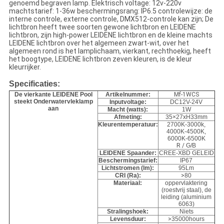
genoemd begraven lamp. Elektrisch voltage: 12v-220v
machtstarief: 1-36w beschermingsrang: IP6.5 controlewijze: de
interne controle, externe controle, DMX512-controle kan zijn; De
lichtbron heeft twee soorten gewone lichtbron en LEIDENE
lichtbron, zijn high-power LEIDENE lichtbron en de kleine machts
LEIDENE lichtbron over het algemeen zwart-wit, over het
algemeen rond is het lamplichaam, vierkant, rechthoekig, heeft
het boogtype, LEIDENE lichtbron zeven kleuren, is de kleur
kleurrijker.
Specificaties:
De vierkante LEIDENE Pool
Artikelnummer:
Mf-1WCS
steekt Onderwatervleklamp
Inputvoltage:
DC12V-24V
aan
Macht (watts):
1W
Afmeting:
35×27xH33mm
Kleurentemperatuur:
2700K-3000k,
4000K-4500K,
6000K-6500K
R /
G/B
LEIDENE Spaander:
CREE-XBD GELEID
Beschermingstarief:
IP67
Lichtstromen (lm):
95Lm
CRI (Ra):
>
80
Materiaal:
oppervlaktering
(roestvrij staal), de
leiding (aluminium
6063)
Stralingshoek:
Niets
Levensduur:
>
35000hours